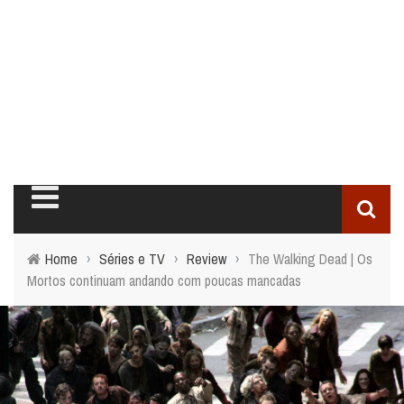
Home
›
Séries e TV
›
Review
›
The Walking Dead | Os
Mortos continuam andando com poucas mancadas