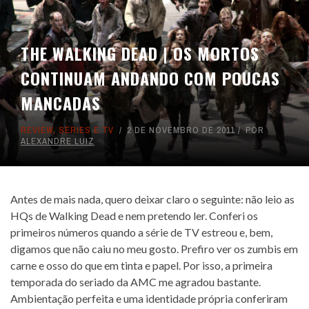
THE WALKING DEAD | OS MORTOS
CONTINUAM ANDANDO COM POUCAS
MANCADAS
REVIEW
,
SÉRIES E TV
2 DE NOVEMBRO DE 2011
POR
ALEXANDRE LUIZ
Antes de mais nada, quero deixar claro o seguinte: não leio as
HQs de Walking Dead e nem pretendo ler. Conferi os
primeiros números quando a série de TV estreou e, bem,
digamos que não caiu no meu gosto. Prefiro ver os zumbis em
carne e osso do que em tinta e papel. Por isso, a primeira
temporada do seriado da AMC me agradou bastante.
Ambientação perfeita e uma identidade própria conferiram