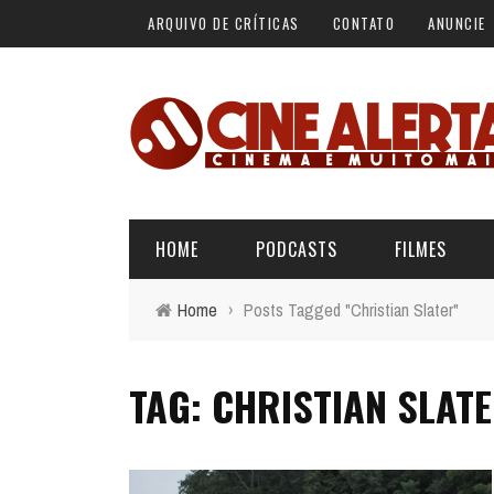
ARQUIVO DE CRÍTICAS
CONTATO
ANUNCIE
HOME
PODCASTS
FILMES
Home
›
Posts Tagged "Christian Slater"
ALERTA VERMELHO
ÚLTIMAS REVIEWS
BÁSICO DO CINEMA
TAG: CHRISTIAN SLAT
ALERTA DE SPOILER
CINERAMA
FORA DA CURVA