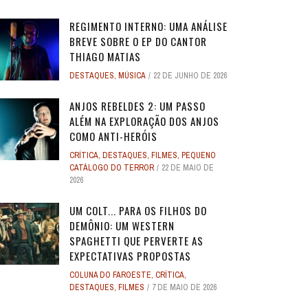
REGIMENTO INTERNO: UMA ANÁLISE
BREVE SOBRE O EP DO CANTOR
THIAGO MATIAS
DESTAQUES
,
MÚSICA
22 DE JUNHO DE 2026
O
O
ANJOS REBELDES: UM EXPERIMENTO
ANJOS REBELDES: UM EXPERIMENTO
O ADVOGADO DO
O ADVOGADO DO
EU SEI O QUE VOCÊS FIZERAM NO
ALERTA DICAS #08 - MOGLI - O
ALERTA DE SPOILER #149 -
ALERTA DE SPOI
PABLO E LUISÃO
ALERTA DICAS 
 ADAM
 ADAM
SINGULAR DO CINEMA DE HORROR
SINGULAR DO CINEMA DE HORROR
SOBRE PECADOS
SOBRE PECADOS
ANJOS REBELDES 2: UM PASSO
ROS
ME
VERÃO PASSADO: UMA SÉRIE JUVENIL
MENINO LOBO
SUPERMAN
SOBRE O PASSA
- A NOVA
WORLD 
ALÉM NA EXPLORAÇÃO DOS ANJOS
DOS ANOS 1990, ...
DOS ANOS 1990, ...
SOBR
SOBR
...
6
31 DE AGOSTO DE 2016
17 DE JULHO DE 2025
7
17
24 DE AGOS
10 DE JUL
9 DE JUN
COMO ANTI-HERÓIS
2
2
28 DE ABRIL DE 2026
28 DE ABRIL DE 2026
3
3
27 DE ABRI
27 DE ABRI
CRÍTICA
,
DESTAQUES
,
FILMES
,
PEQUENO
4 DE JULHO DE 2025
32
CATÁLOGO DO TERROR
22 DE MAIO DE
2026
UM COLT... PARA OS FILHOS DO
DEMÔNIO: UM WESTERN
SPAGHETTI QUE PERVERTE AS
EXPECTATIVAS PROPOSTAS
COLUNA DO FAROESTE
,
CRÍTICA
,
DESTAQUES
,
FILMES
7 DE MAIO DE 2026