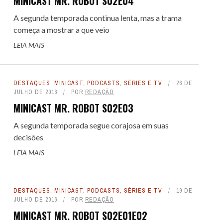
MINICAST MR. ROBOT S02E04
A segunda temporada continua lenta, mas a trama
começa a mostrar a que veio
LEIA MAIS
DESTAQUES
,
MINICAST
,
PODCASTS
,
SÉRIES E TV
26 DE
JULHO DE 2016
POR
REDAÇÃO
MINICAST MR. ROBOT S02E03
A segunda temporada segue corajosa em suas
decisões
LEIA MAIS
DESTAQUES
,
MINICAST
,
PODCASTS
,
SÉRIES E TV
19 DE
JULHO DE 2016
POR
REDAÇÃO
MINICAST MR. ROBOT S02E01E02