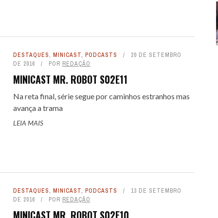
DESTAQUES
,
MINICAST
,
PODCASTS
20 DE SETEMBRO
DE 2016
POR
REDAÇÃO
MINICAST MR. ROBOT S02E11
Na reta final, série segue por caminhos estranhos mas
avança a trama
LEIA MAIS
DESTAQUES
,
MINICAST
,
PODCASTS
13 DE SETEMBRO
DE 2016
POR
REDAÇÃO
MINICAST MR. ROBOT S02E10