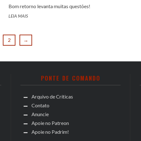
Bom retorno levanta muitas questões!
LEIA MAIS
2
→
PONTE DE COMANDO
Arquivo de Críticas
Contato
Anuncie
Apoie no Patreon
Apoie no Padrim!