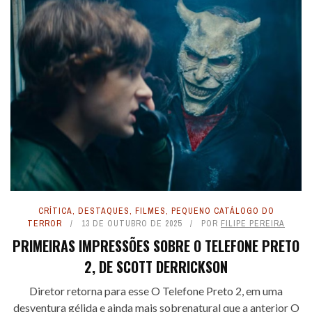
CRÍTICA
,
DESTAQUES
,
FILMES
,
PEQUENO CATÁLOGO DO
TERROR
13 DE OUTUBRO DE 2025
POR
FILIPE PEREIRA
PRIMEIRAS IMPRESSÕES SOBRE O TELEFONE PRETO
2, DE SCOTT DERRICKSON
Diretor retorna para esse O Telefone Preto 2, em uma
desventura gélida e ainda mais sobrenatural que a anterior O