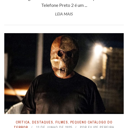
Telefone Preto 2 é um ...
LEIA MAIS
CRÍTICA
,
DESTAQUES
,
FILMES
,
PEQUENO CATÁLOGO DO
TERROR
13 DE JUNHO DE 2025
POR
FILIPE PEREIRA