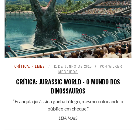
CRÍTICA
,
FILMES
11 DE JUNHO DE 2015
POR
WILKER
MEDEIROS
CRÍTICA: JURASSIC WORLD - O MUNDO DOS
DINOSSAUROS
“Franquia jurássica ganha fôlego, mesmo colocando o
público em cheque.”
LEIA MAIS