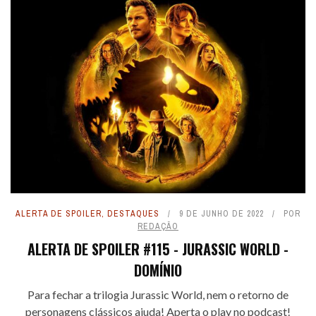
ALERTA DE SPOILER
,
DESTAQUES
9 DE JUNHO DE 2022
POR
REDAÇÃO
ALERTA DE SPOILER #115 - JURASSIC WORLD -
DOMÍNIO
Para fechar a trilogia Jurassic World, nem o retorno de
personagens clássicos ajuda! Aperta o play no podcast!