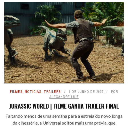
FILMES
,
NOTICIAS
,
TRAILERS
6 DE JUNHO DE 2015
POR
ALEXANDRE LUIZ
JURASSIC WORLD | FILME GANHA TRAILER FINAL
Faltando menos de uma semana para a estreia do novo longa
da cinessérie, a Universal soltou mais uma prévia, que