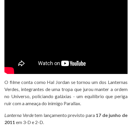
O filme conta como Hal Jordan se tornou um dos Lanternas
Verdes, integrantes de uma tropa que jurou manter a ordem
no Universo, policiando galáxias - um equilíbrio que periga
ruir com a ameaça do inimigo Parallax.
Lanterna Verde
tem lançamento previsto para
17 de junho de
2011
em 3-D e 2-D.