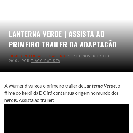
LANTERNA VERDE | ASSISTA AO
PRIMEIRO TRAILER DA ADAPTAÇÃO
FILMES
,
NOTICIAS
,
TRAILERS
17 DE NOVEMBRO DE
2010
POR
TIAGO BATISTA
A Warner divulgou o primeiro trailer de
Lanterna Verde
, o
filme do herói da
DC
irá contar sua origem no mundo dos
heróis. Assista ao trailer: