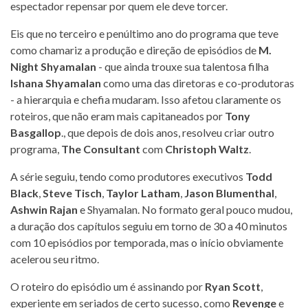
espectador repensar por quem ele deve torcer.
Eis que no terceiro e penúltimo ano do programa que teve
como chamariz a produção e direção de episódios de
M.
Night Shyamalan
- que ainda trouxe sua talentosa filha
Ishana Shyamalan
como uma das diretoras e co-produtoras
- a hierarquia e chefia mudaram. Isso afetou claramente os
roteiros, que não eram mais capitaneados por
Tony
Basgallop
., que depois de dois anos, resolveu criar outro
programa,
The Consultant
com
Christoph Waltz
.
A série seguiu, tendo como produtores executivos
Todd
Black
,
Steve Tisch
,
Taylor Latham
,
Jason Blumenthal
,
Ashwin Rajan
e Shyamalan. No formato geral pouco mudou,
a duração dos capítulos seguiu em torno de 30 a 40 minutos
com 10 episódios por temporada, mas o início obviamente
acelerou seu ritmo.
O roteiro do episódio um é assinando por
Ryan Scott
,
experiente em seriados de certo sucesso, como
Revenge
e