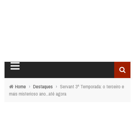
Home
›
Destaques
›
Servant 3ª Temporada: o terceiro e
mais misterioso ano...até agora