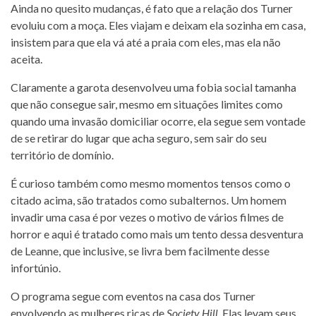
Ainda no quesito mudanças, é fato que a relação dos Turner
evoluiu com a moça. Eles viajam e deixam ela sozinha em casa,
insistem para que ela vá até a praia com eles, mas ela não
aceita.
Claramente a garota desenvolveu uma fobia social tamanha
que não consegue sair, mesmo em situações limites como
quando uma invasão domiciliar ocorre, ela segue sem vontade
de se retirar do lugar que acha seguro, sem sair do seu
território de domínio.
É curioso também como mesmo momentos tensos como o
citado acima, são tratados como subalternos. Um homem
invadir uma casa é por vezes o motivo de vários filmes de
horror e aqui é tratado como mais um tento dessa desventura
de Leanne, que inclusive, se livra bem facilmente desse
infortúnio.
O programa segue com eventos na casa dos Turner
envolvendo as mulheres ricas de
Society Hill
. Elas levam seus