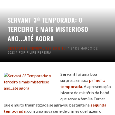
SERVANT 3ª TEMPORADA: O
TERCEIRO E MAIS MISTERIOSO
ANO...ATÉ AGORA
DESTAQUES
,
REVIEW
,
SÉRIES E TV
27 DE MARÇO DE
2023
POR
FILIPE PEREIRA
Servant
foi uma boa
surpresa em sua
primeira
temporada
. A apresentação
bizarra do mistério da babá
que serve a família Turner
que é muito traumatizada se agravou bastante na
segunda
temporada
, com uma nova série de crimes que fazem o