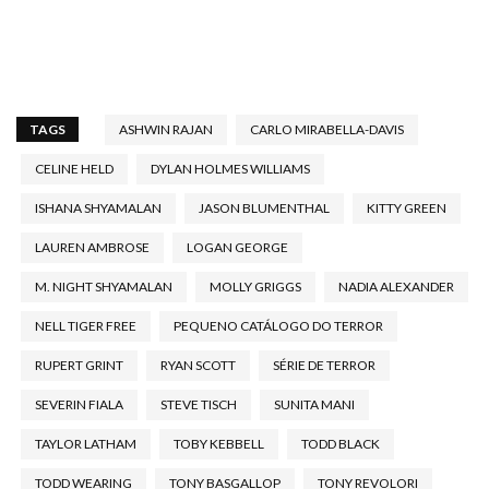
TAGS
ASHWIN RAJAN
CARLO MIRABELLA-DAVIS
CELINE HELD
DYLAN HOLMES WILLIAMS
ISHANA SHYAMALAN
JASON BLUMENTHAL
KITTY GREEN
LAUREN AMBROSE
LOGAN GEORGE
M. NIGHT SHYAMALAN
MOLLY GRIGGS
NADIA ALEXANDER
NELL TIGER FREE
PEQUENO CATÁLOGO DO TERROR
RUPERT GRINT
RYAN SCOTT
SÉRIE DE TERROR
SEVERIN FIALA
STEVE TISCH
SUNITA MANI
TAYLOR LATHAM
TOBY KEBBELL
TODD BLACK
TODD WEARING
TONY BASGALLOP
TONY REVOLORI