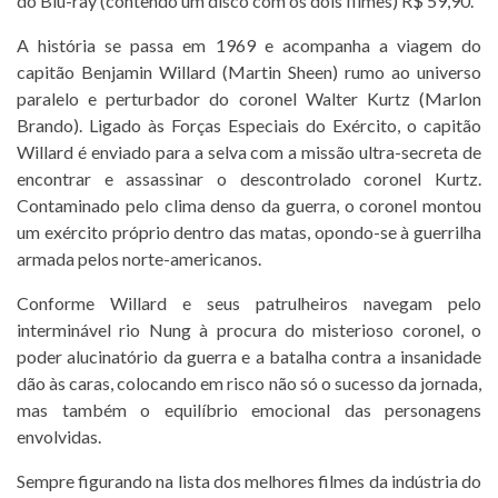
do Blu-ray (contendo um disco com os dois filmes) R$ 59,90.
A história se passa em 1969 e acompanha a viagem do
capitão Benjamin Willard (Martin Sheen) rumo ao universo
paralelo e perturbador do coronel Walter Kurtz (Marlon
Brando). Ligado às Forças Especiais do Exército, o capitão
Willard é enviado para a selva com a missão ultra-secreta de
encontrar e assassinar o descontrolado coronel Kurtz.
Contaminado pelo clima denso da guerra, o coronel montou
um exército próprio dentro das matas, opondo-se à guerrilha
armada pelos norte-americanos.
Conforme Willard e seus patrulheiros navegam pelo
interminável rio Nung à procura do misterioso coronel, o
poder alucinatório da guerra e a batalha contra a insanidade
dão às caras, colocando em risco não só o sucesso da jornada,
mas também o equilíbrio emocional das personagens
envolvidas.
Sempre figurando na lista dos melhores filmes da indústria do