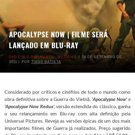
APOCALYPSE NOW | FILME SERÁ
LANÇADO EM BLU-RAY
DVD E BLU-RAY
,
FILMES
,
NOTICIAS
14 DE SETEMBRO DE
2011
POR
TIAGO BATISTA
Considerado por críticos e cinéfilos de todo o mundo como
obra definitiva sobre a Guerra do Vietnã,
'
Apocalypse Now'
e
'Apocalypse Now Redux
',
versão estendida do clássico
,
ganha
o seu relançamento em Blu-ray com alta definição pela
Universal Pictures. Reveja as versões épicas de um dos mais
importantes filmes de Guerra já realizados. Preço sugerido