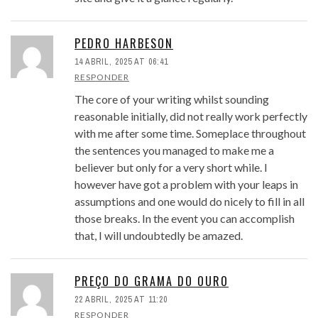
PEDRO HARBESON
14 ABRIL, 2025 AT 06:41
RESPONDER
The core of your writing whilst sounding
reasonable initially, did not really work perfectly
with me after some time. Someplace throughout
the sentences you managed to make me a
believer but only for a very short while. I
however have got a problem with your leaps in
assumptions and one would do nicely to fill in all
those breaks. In the event you can accomplish
that, I will undoubtedly be amazed.
PREÇO DO GRAMA DO OURO
22 ABRIL, 2025 AT 11:20
RESPONDER