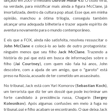
lançado em 2007 o mediano
Duro de Matar 4.0
. O título viria,
na verdade, para mistificar mais ainda a figura McClane, já
imortalizada, dentro da cultura pop atual. Esse que, em minha
opinião, manchou a ótima trilogia, conseguiu também
alcançar uma adequada bilheteria e trazer aquele espírito de
aventura novamente para o mundo contemporâneo.
E eis que a FOX, ainda não satisfeita, resolveu ressuscitar o
John McClane
e colocá-lo ao lado de outro protagonista:
ninguém menos que seu filho
Jack McClane
. Trazendo a
história do pai que está em busca de informações sobre o
filho (
Jai Courtney
), com quem não fala há anos, John
descobre, com a ajuda de um amigo, que o "garoto" está
preso na Rússia, acusado de ter cometido um assassinato.
No tribunal, Jack está com Yuri Komorov (
Sebastian Koch
),
um terrorista que diz ter um dossiê que pode incriminar um
forte candidato à presidência russa, Chagarin (
Sergey
Kolesnikov
). Após algumas confusões em meio à fuga no
tribunal, pai e filho acabam se encontrando. O que deixa Jack