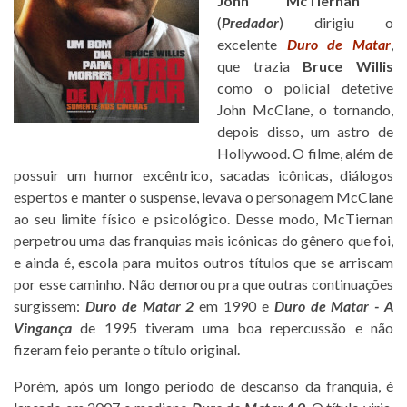
John McTiernan
(
Predador
) dirigiu o
excelente
Duro de Matar
,
que trazia
Bruce Willis
como o policial detetive
John McClane, o tornando,
depois disso, um astro de
Hollywood. O filme, além de
possuir um humor excêntrico, sacadas icônicas, diálogos
espertos e manter o suspense, levava o personagem McClane
ao seu limite físico e psicológico. Desse modo, McTiernan
perpetrou uma das franquias mais icônicas do gênero que foi,
e ainda é, escola para muitos outros títulos que se arriscam
por esse caminho. Não demorou pra que outras continuações
surgissem:
Duro de Matar 2
em 1990 e
Duro de Matar - A
Vingança
de 1995 tiveram uma boa repercussão e não
fizeram feio perante o título original.
Porém, após um longo período de descanso da franquia, é