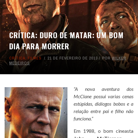
CRÍTICA: DURO DE MATAR: UM BOM
DIA PARA MORRER
CRÍTICA
,
FILMES
21 DE FEVEREIRO DE 2013
POR
WILKER
MEDEIROS
“A nova aventura dos
McClane possui varias cenas
estúpidas, diálogos bobos e a
relação entre pai e filho não
funciona.”
Em 1988, o bom cineasta