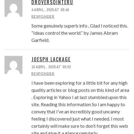
DROVERSOINTERU
4 ABRIL, 2025 AT 05:40
RESPONDER
Some genuinely superb info , Glad I noticed this.
“Ideas control the world.” by James Abram
Garfield.
JOESPH LACKAGE
10 ABRIL, 2025 AT 05:02
RESPONDER
I have been exploring for a little bit for any high
quality articles or blog posts on this kind of area
. Exploring in Yahoo I at last stumbled upon this
site. Reading this information So i am happy to
convey that I’ve an incredibly good uncanny
feeling I discovered just what I needed. I most
certainly will make sure to don’t forget this web
site and give it a glance regularly.