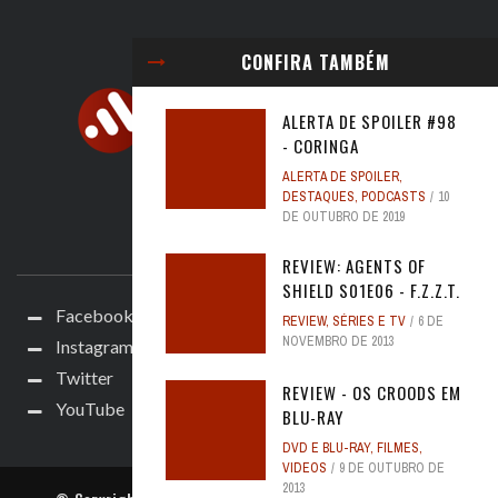
CONFIRA TAMBÉM
ALERTA DE SPOILER #98
- CORINGA
ALERTA DE SPOILER
,
DESTAQUES
,
PODCASTS
10
DE OUTUBRO DE 2019
ACOMPANHE
REVIEW: AGENTS OF
SHIELD S01E06 - F.Z.Z.T.
Facebook
REVIEW
,
SÉRIES E TV
6 DE
NOVEMBRO DE 2013
Instagram
Twitter
REVIEW - OS CROODS EM
YouTube
BLU-RAY
DVD E BLU-RAY
,
FILMES
,
VIDEOS
9 DE OUTUBRO DE
2013