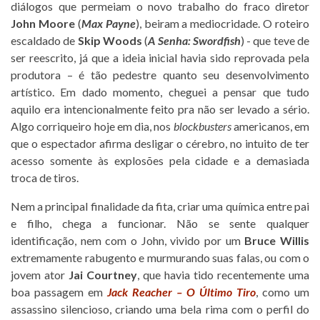
diálogos que permeiam o novo trabalho do fraco diretor
John Moore
(
Max Payne
), beiram a mediocridade. O roteiro
escaldado de
Skip Woods
(
A Senha: Swordfish
) - que teve de
ser reescrito, já que a ideia inicial havia sido reprovada pela
produtora – é tão pedestre quanto seu desenvolvimento
artístico. Em dado momento, cheguei a pensar que tudo
aquilo era intencionalmente feito pra não ser levado a sério.
Algo corriqueiro hoje em dia, nos
blockbusters
americanos, em
que o espectador afirma desligar o cérebro, no intuito de ter
acesso somente às explosões pela cidade e a demasiada
troca de tiros.
Nem a principal finalidade da fita, criar uma química entre pai
e filho, chega a funcionar. Não se sente qualquer
identificação, nem com o John, vivido por um
Bruce Willis
extremamente rabugento e murmurando suas falas, ou com o
jovem ator
Jai Courtney
, que havia tido recentemente uma
boa passagem em
Jack Reacher – O Último Tiro
, como um
assassino silencioso, criando uma bela rima com o perfil do