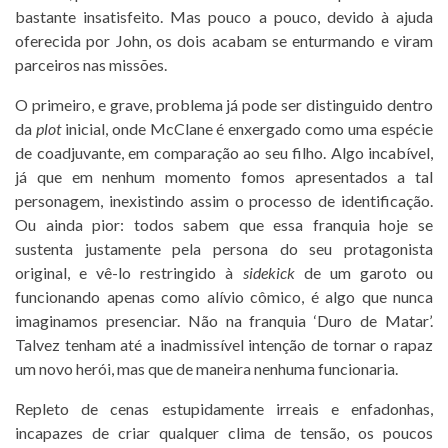
bastante insatisfeito. Mas pouco a pouco, devido à ajuda
oferecida por John, os dois acabam se enturmando e viram
parceiros nas missões.
O primeiro, e grave, problema já pode ser distinguido dentro
da
plot
inicial, onde McClane é enxergado como uma espécie
de coadjuvante, em comparação ao seu filho. Algo incabível,
já que em nenhum momento fomos apresentados a tal
personagem, inexistindo assim o processo de identificação.
Ou ainda pior: todos sabem que essa franquia hoje se
sustenta justamente pela persona do seu protagonista
original, e vê-lo restringido à
sidekick
de um garoto ou
funcionando apenas como alívio cômico, é algo que nunca
imaginamos presenciar. Não na franquia ‘Duro de Matar’.
Talvez tenham até a inadmissível intenção de tornar o rapaz
um novo herói, mas que de maneira nenhuma funcionaria.
Repleto de cenas estupidamente irreais e enfadonhas,
incapazes de criar qualquer clima de tensão, os poucos