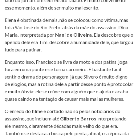
lado do jornal com seu retrato falado. É muito conveniente
esse momento, além de ser muito mal escrito.
Elena é obstinada demais, não se colocou como vítima, mas
foi a São José do Rio Preto, atrás da mãe do assassino, Dina
Maria, interpretada por
Nani de Oliveira
. Ela descobre que o
apelido dele era Tim, descobre a humanidade dele, que largou
tudo para patinar.
Enquanto isso, Francisco se livra da moto e dos patins, joga
fora em uma ponte e se torna caroneiro. É bastante fácil
sentir o drama do personagem, já que Silvero é muito digno
de elogios, mas a rotina dele a partir desse ponto é protocolar
e muito óbvia: ele se reúne com alguém que o ajuda e acaba
quase caindo na tentação de causar mais mal as mulheres.
O enredo do filme é cortado não só pelos noticiários do
assassino, que incluem até
Gilberto Barros
interpretando
ele mesmo, claramente décadas mais velho do que era.
Também se destaca a busca pelo penta, afinal, era época da