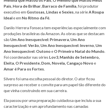
Menina que Matou os Pais
,
O Menino que Matou Meus
Pais
,
Hora de Brilhar
,
Barraco de Família
, foi produtor
executivo em
Gostosas, Lindas e Sexies
, na série
A Roupa
Ideal
e em
No Ritmo da Fé
.
Danilo Herrera Fonseca tem experiências especialmente com
produções brasileiras da Amazon. As obras que se destacam
são
Um Ano Inesquecível: Primavera
,
Um Ano
Inesquecível: Verão
,
Um Ano Inesquecível: Inverno
,
Um
Ano Inesquecível: Outono
e
O Primeiro Natal do Mundo
.
Foi coordenador nas séries
Lov3
,
Manhãs de Setembro,
Eleita
,
O Presidente
,
Dom, Novela,
Cangaço Novo
e
Amar é Para os Fortes
.
Silvero foi uma escolha pessoal do diretor. O ator ficou
surpreso ao receber o convite para um papel tão diferente do
que vinha construindo em sua carreira.
Ela passou por uma preparação cuidadosa que incluiu a sua
caracterização e um aprofundamento nas camadas