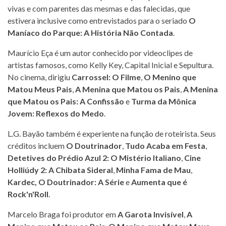
vivas e com parentes das mesmas e das falecidas, que
estivera inclusive como entrevistados para o seriado
O
Maníaco do Parque: A História Não Contada
.
Maurício Eça é um autor conhecido por videoclipes de
artistas famosos, como Kelly Key, Capital Inicial e Sepultura.
No cinema, dirigiu
Carrossel: O Filme
,
O Menino que
Matou Meus Pais
,
A Menina que Matou os Pais
,
A Menina
que Matou os Pais: A Confissão
e
Turma da Mônica
Jovem: Reflexos do Medo
.
L.G. Bayão também é experiente na função de roteirista. Seus
créditos incluem
O Doutrinador
,
Tudo Acaba em Festa
,
Detetives do Prédio Azul 2: O Mistério Italiano
,
Cine
Holliúdy 2: A Chibata Sideral
,
Minha Fama de Mau
,
Kardec, O Doutrinador: A Série
e
Aumenta que é
Rock'n'Roll
.
Marcelo Braga foi produtor em
A Garota Invisível
,
A