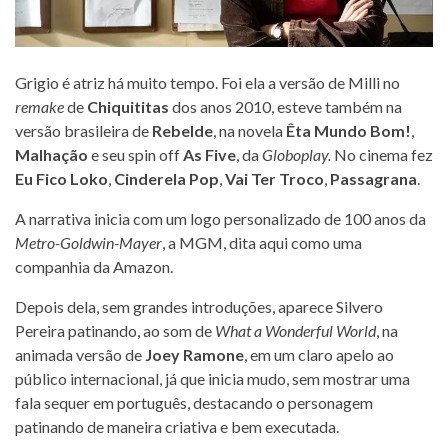
Grigio é atriz há muito tempo. Foi ela a versão de Milli no
remake
de
Chiquititas
dos anos 2010, esteve também na
versão brasileira de
Rebelde
, na novela
Êta Mundo Bom!
,
Malhação
e seu spin off
As Five
, da
Globoplay.
No cinema fez
Eu Fico Loko
,
Cinderela Pop
,
Vai Ter Troco
,
Passagrana
.
A narrativa inicia com um logo personalizado de 100 anos da
Metro-Goldwin-Mayer
, a MGM, dita aqui como uma
companhia da Amazon.
Depois dela, sem grandes introduções, aparece Silvero
Pereira patinando, ao som de
What a Wonderful World
, na
animada versão de
Joey Ramone
, em um claro apelo ao
público internacional, já que inicia mudo, sem mostrar uma
fala sequer em português, destacando o personagem
patinando de maneira criativa e bem executada.