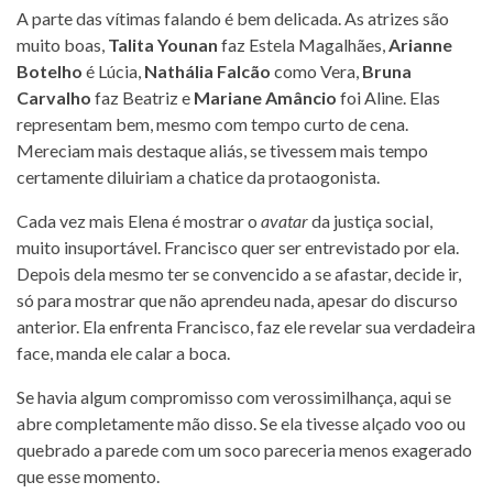
A parte das vítimas falando é bem delicada. As atrizes são
muito boas,
Talita Younan
faz Estela Magalhães,
Arianne
Botelho
é Lúcia,
Nathália Falcão
como Vera,
Bruna
Carvalho
faz Beatriz e
Mariane Amâncio
foi Aline. Elas
representam bem, mesmo com tempo curto de cena.
Mereciam mais destaque aliás, se tivessem mais tempo
certamente diluiriam a chatice da protaogonista.
Cada vez mais Elena é mostrar o
avatar
da justiça social,
muito insuportável. Francisco quer ser entrevistado por ela.
Depois dela mesmo ter se convencido a se afastar, decide ir,
só para mostrar que não aprendeu nada, apesar do discurso
anterior. Ela enfrenta Francisco, faz ele revelar sua verdadeira
face, manda ele calar a boca.
Se havia algum compromisso com verossimilhança, aqui se
abre completamente mão disso. Se ela tivesse alçado voo ou
quebrado a parede com um soco pareceria menos exagerado
que esse momento.