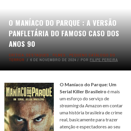
O MANÍACO DO PARQUE : A VERSÃO
PANFLETÁRIA DO FAMOSO CASO DOS
ANOS 90
CRÍTICA
,
DESTAQUES
,
FILMES
,
PEQUENO CATÁLOGO DO
TERROR
6 DE NOVEMBRO DE 2024
POR
FILIPE PEREIRA
O Maníaco do Parque: Um
Serial Killer Brasileiro
é mais
um esforço do serviço de
streaming
da Amazon em contar
uma história brasileira de crime
real, basicamente para trazer
atenção e espectadores ao seu