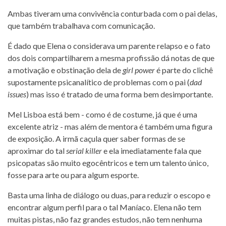
Ambas tiveram uma convivência conturbada com o pai delas,
que também trabalhava com comunicação.
É dado que Elena o considerava um parente relapso e o fato
dos dois compartilharem a mesma profissão dá notas de que
a motivação e obstinação dela de
girl power
é parte do clichê
supostamente psicanalítico de problemas com o pai (
dad
issues
) mas isso é tratado de uma forma bem desimportante.
Mel Lisboa está bem - como é de costume, já que é uma
excelente atriz - mas além de mentora é também uma figura
de exposição. A irmã caçula quer saber formas de se
aproximar do tal
serial killer
e ela imediatamente fala que
psicopatas são muito egocêntricos e tem um talento único,
fosse para arte ou para algum esporte.
Basta uma linha de diálogo ou duas, para reduzir o escopo e
encontrar algum perfil para o tal Maníaco. Elena não tem
muitas pistas, não faz grandes estudos, não tem nenhuma