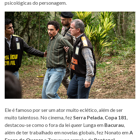
psicológicas do personagem.
Ele é famoso por ser um ator muito eclético, além de ser
muito talentoso. No cinema, fez
Serra Pelada
,
Copa 181
,
destacou-se como o fora da lei
queer
Lunga em
Bacurau
,
além de ter trabalhado em novelas globais, fez Nonato em
A
Força do Querer
e Zaqueu no remake de
Pantanal.