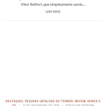
Vitor Belfort, que simplesmente sumiu ...
LEIA MAIS
DESTAQUES
,
PEQUENO CATÁLOGO DO TERROR
,
REVIEW
,
SÉRIES E
TV
12 DE FEVEREIRO DE 2025
POR
FILIPE PEREIRA