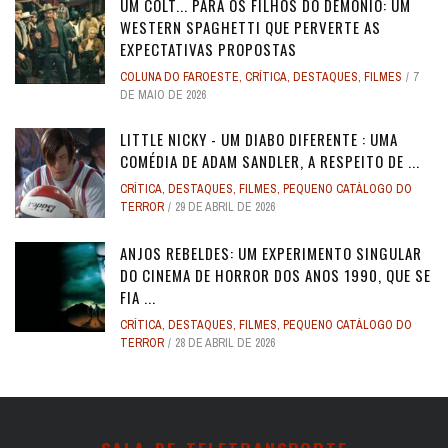
UM COLT... PARA OS FILHOS DO DEMÔNIO: UM
WESTERN SPAGHETTI QUE PERVERTE AS
EXPECTATIVAS PROPOSTAS
COLUNA DO FAROESTE
,
CRÍTICA
,
DESTAQUES
,
FILMES
7
DE MAIO DE 2026
LITTLE NICKY - UM DIABO DIFERENTE : UMA
COMÉDIA DE ADAM SANDLER, A RESPEITO DE ...
CRÍTICA
,
DESTAQUES
,
FILMES
,
PEQUENO CATÁLOGO DO
TERROR
29 DE ABRIL DE 2026
ANJOS REBELDES: UM EXPERIMENTO SINGULAR
DO CINEMA DE HORROR DOS ANOS 1990, QUE SE
FIA ...
CRÍTICA
,
DESTAQUES
,
FILMES
,
PEQUENO CATÁLOGO DO
TERROR
28 DE ABRIL DE 2026