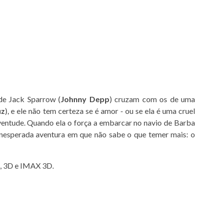
de Jack Sparrow (
Johnny Depp
) cruzam com os de uma
uz
), e ele não tem certeza se é amor - ou se ela é uma cruel
uventude. Quando ela o força a embarcar no navio de Barba
inesperada aventura em que não sabe o que temer mais: o
D, 3D e IMAX 3D.