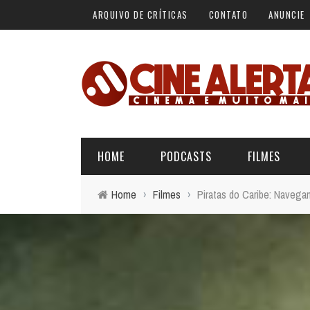
ARQUIVO DE CRÍTICAS
CONTATO
ANUNCIE
HOME
PODCASTS
FILMES
Home
›
Filmes
›
Piratas do Caribe: Navega
ALERTA VERMELHO
ÚLTIMAS REVIEWS
BÁSICO DO CINEMA
ALERTA DE SPOILER
CINERAMA
FORA DA CURVA