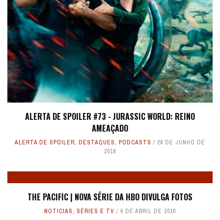
ALERTA DE SPOILER #73 - JURASSIC WORLD: REINO
AMEAÇADO
ALERTA DE SPOILER
,
DESTAQUES
,
PODCASTS
28 DE JUNHO DE
2018
THE PACIFIC | NOVA SÉRIE DA HBO DIVULGA FOTOS
NOTICIAS
,
SÉRIES E TV
6 DE ABRIL DE 2010