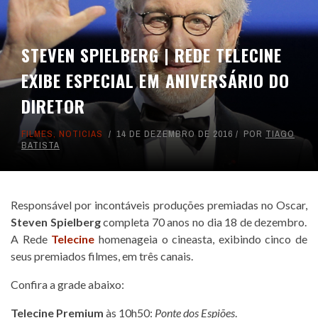
STEVEN SPIELBERG | REDE TELECINE
EXIBE ESPECIAL EM ANIVERSÁRIO DO
DIRETOR
FILMES
,
NOTICIAS
14 DE DEZEMBRO DE 2016
POR
TIAGO
BATISTA
Responsável por incontáveis produções premiadas no Oscar,
Steven Spielberg
completa 70 anos no dia 18 de dezembro.
A Rede
Telecine
homenageia o cineasta, exibindo cinco de
seus premiados filmes, em três canais.
Confira a grade abaixo:
Telecine Premium
às 10h50:
Ponte dos Espiões
.