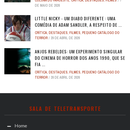
COLUNA DO FAROESTE
,
CRÍTICA
,
DESTAQUES
,
FILMES
7
DE MAIO DE 2026
LITTLE NICKY - UM DIABO DIFERENTE : UMA
COMÉDIA DE ADAM SANDLER, A RESPEITO DE ...
CRÍTICA
,
DESTAQUES
,
FILMES
,
PEQUENO CATÁLOGO DO
TERROR
29 DE ABRIL DE 2026
ANJOS REBELDES: UM EXPERIMENTO SINGULAR
DO CINEMA DE HORROR DOS ANOS 1990, QUE SE
FIA ...
CRÍTICA
,
DESTAQUES
,
FILMES
,
PEQUENO CATÁLOGO DO
TERROR
28 DE ABRIL DE 2026
SALA DE TELETRANSPORTE
Home