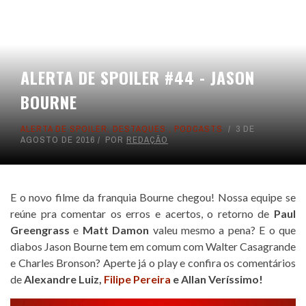
ALERTA DE SPOILER #44 - JASON
BOURNE
ALERTA DE SPOILER
,
DESTAQUES
,
PODCASTS
3 DE
AGOSTO DE 2016
POR
REDAÇÃO
E o novo filme da franquia Bourne chegou! Nossa equipe se
reúne pra comentar os erros e acertos, o retorno de
Paul
Greengrass
e
Matt Damon
valeu mesmo a pena? E o que
diabos Jason Bourne tem em comum com Walter Casagrande
e Charles Bronson? Aperte já o play e confira os comentários
de
Alexandre Luiz
,
Filipe Pereira
e
Allan Veríssimo
!