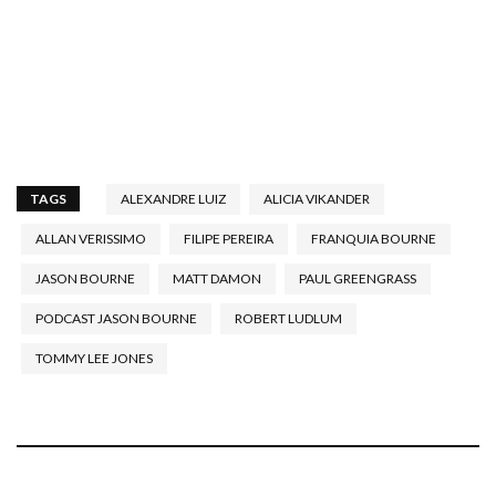
TAGS
ALEXANDRE LUIZ
ALICIA VIKANDER
ALLAN VERISSIMO
FILIPE PEREIRA
FRANQUIA BOURNE
JASON BOURNE
MATT DAMON
PAUL GREENGRASS
PODCAST JASON BOURNE
ROBERT LUDLUM
TOMMY LEE JONES