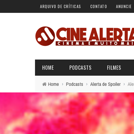
ARQUIVO DE CRÍTICAS
CONTATO
ANUNCIE
HOME
PODCASTS
FILMES
Home
›
Podcasts
›
Alerta de Spoiler
›
Ale
ALERTA VERMELHO
ÚLTIMAS REVIEWS
BÁSICO DO CINEMA
ALERTA DE SPOILER
CINERAMA
FORA DA CURVA