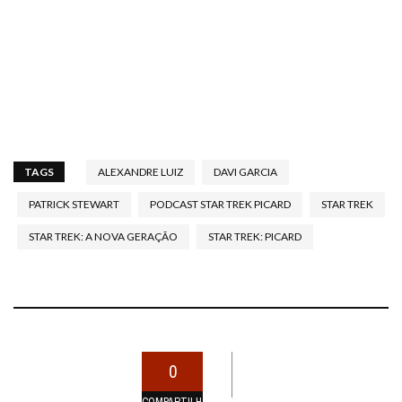
TAGS
ALEXANDRE LUIZ
DAVI GARCIA
PATRICK STEWART
PODCAST STAR TREK PICARD
STAR TREK
STAR TREK: A NOVA GERAÇÃO
STAR TREK: PICARD
0
COMPARTILHAMENTOS