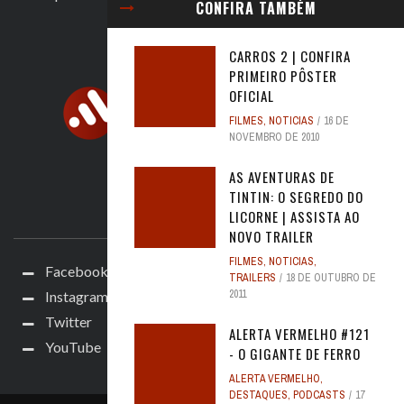
CONFIRA TAMBÉM
CARROS 2 | CONFIRA
PRIMEIRO PÔSTER
OFICIAL
FILMES
,
NOTICIAS
16 DE
NOVEMBRO DE 2010
AS AVENTURAS DE
TINTIN: O SEGREDO DO
ACOMPANHE
LICORNE | ASSISTA AO
NOVO TRAILER
FILMES
,
NOTICIAS
,
Facebook
TRAILERS
18 DE OUTUBRO DE
2011
Instagram
Twitter
ALERTA VERMELHO #121
YouTube
- O GIGANTE DE FERRO
ALERTA VERMELHO
,
DESTAQUES
,
PODCASTS
17