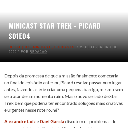
MINICAST STAR TREK - PICARD
S01E04
DESTAQUES
,
MINICAST
,
PODCASTS
21 DE FEVEREIRO DE
2020
POR
REDAÇÃO
Depois da promessa de que a missão finalmente começaria
no final do episódio anterior, Picard resolve passar num lugar
antes, fazendo a série criar uma pequena barriga, mesmo sem
se tratar de um momento ruim. Mas o novo seriado de Star
Trek bem que poderia ter encontrado soluções mais criativas
e urgentes nesse roteiro, né?
Alexandre Luiz
e
Davi Garcia
discutem os problemas do