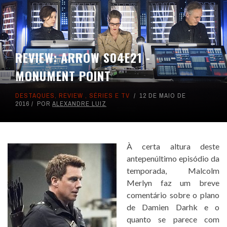
REVIEW: ARROW S04E21 -
MONUMENT POINT
DESTAQUES
,
REVIEW
,
SÉRIES E TV
12 DE MAIO DE
2016
POR
ALEXANDRE LUIZ
À certa altura deste
antepenúltimo episódio da
temporada, Malcolm
Merlyn faz um breve
comentário sobre o plano
de Damien Darhk e o
quanto se parece com