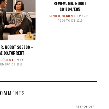
REVIEW: MR. ROBOT
S01E04/E05
REVIEW
,
SÉRIES E TV
7 DE
AGOSTO DE 2015
MR. ROBOT S03E09 –
GE 03.TORRENT
,
SÉRIES E TV
9 DE
EMBRO DE 2017
COMMENTS
RESPONDER