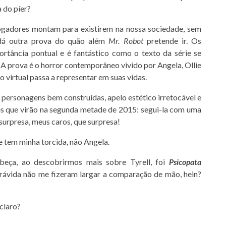
 do píer?
jogadores montam para existirem na nossa sociedade, sem
dá outra prova do quão além
Mr. Robot
pretende ir. Os
tância pontual e é fantástico como o texto da série se
. A prova é o horror contemporâneo vivido por Angela, Ollie
 virtual passa a representar em suas vidas.
 personagens bem construídas, apelo estético irretocável e
ries que virão na segunda metade de 2015: segui-la com uma
surpresa, meus caros, que surpresa!
e tem minha torcida, não Angela.
beça, ao descobrirmos mais sobre Tyrell, foi
Psicopata
rávida não me fizeram largar a comparação de mão, hein?
claro?