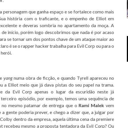
er
.
utra personagem que ganha espaço e se fortalece como mais
Sua história com o traficante, e o empenho de Elliot em
 excelente e deveras sombria no apartamento da moça. A
 de início, porém logo descobrimos que nada é por acaso
ara se tornar um dos pontos chave de um ataque maior ao
claro é se o rapper hacker trabalha para Evil Corp ou para o
 herói.
e
yang
numa obra de ficção, e quando Tyrell apareceu no
 a Elliot meio que já dava pistas do seu papel na trama.
te da Evil Corp apenas o lugar da escuridão neste já
 terceiro episódio, por exemplo, temos uma sequência de
no mesmo patamar de entrega que o
Rami Malek
vem
 gente poderia prever, e chego a dizer que, a julgar por
r Colby dentro da empresa, aquela última cena da premiere
iot recebeu mesmo a proposta tentadora da Evil Corp? Ou