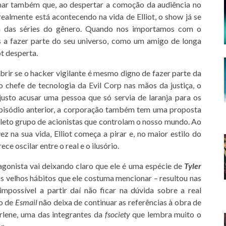
rmar também que, ao despertar a comoção da audiência no
ealmente está acontecendo na vida de Elliot, o show já se
la das séries do gênero. Quando nos importamos com o
 a fazer parte do seu universo, como um amigo de longa
ot desperta.
rir se o hacker vigilante é mesmo digno de fazer parte da
o chefe de tecnologia da Evil Corp nas mãos da justiça, o
justo acusar uma pessoa que só servia de laranja para os
pisódio anterior, a corporação também tem uma proposta
seleto grupo de acionistas que controlam o nosso mundo. Ao
z na sua vida, Elliot começa a pirar e, no maior estilo do
ece oscilar entre o real e o ilusório.
tagonista vai deixando claro que ele é uma espécie de
Tyler
 os velhos hábitos que ele costuma mencionar – resultou nas
impossível a partir daí não ficar na dúvida sobre a real
ro de
Esmail
não deixa de continuar as referências à obra de
arlene, uma das integrantes da
fsociety
que lembra muito o