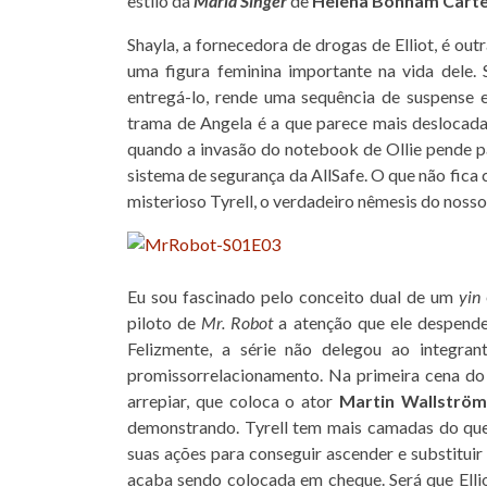
estilo da
Marla Singer
de
Helena Bonham Cart
Shayla, a fornecedora de drogas de Elliot, é o
uma figura feminina importante na vida dele. 
entregá-lo, rende uma sequência de suspense
trama de Angela é a que parece mais deslocada
quando a invasão do notebook de Ollie pende p
sistema de segurança da AllSafe. O que não fica 
misterioso Tyrell, o verdadeiro nêmesis do nosso
Eu sou fascinado pelo conceito dual de um
yin
piloto de
Mr. Robot
a atenção que ele despendeu
Felizmente, a série não delegou ao integran
promissorrelacionamento. Na primeira cena do
arrepiar, que coloca o ator
Martin Wallström
demonstrando. Tyrell tem mais camadas do que a
suas ações para conseguir ascender e substitui
acaba sendo colocada em cheque. Será que Ell