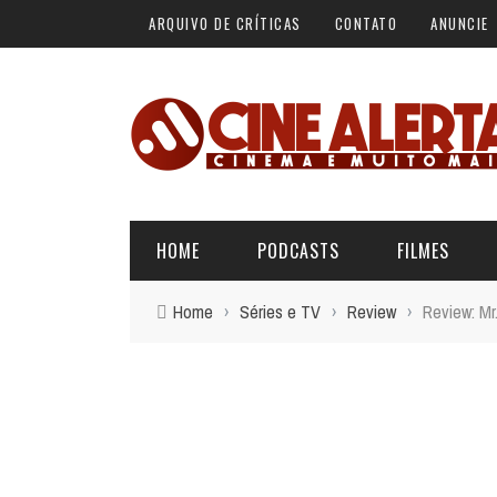
ARQUIVO DE CRÍTICAS
CONTATO
ANUNCIE
HOME
PODCASTS
FILMES
Home
›
Séries e TV
›
Review
›
Review: Mr
ALERTA VERMELHO
ÚLTIMAS REVIEWS
BÁSICO DO CINEMA
ALERTA DE SPOILER
CINERAMA
FORA DA CURVA