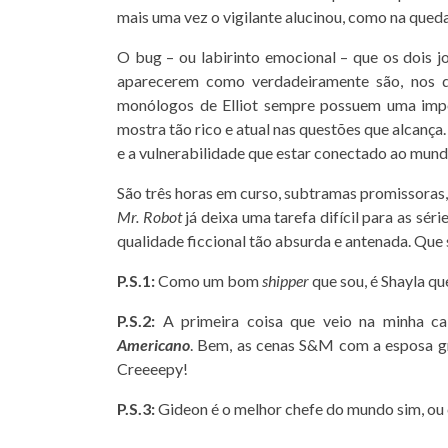
mais uma vez o vigilante alucinou, como na queda
O bug – ou labirinto emocional – que os dois 
aparecerem como verdadeiramente são, nos 
monólogos de Elliot sempre possuem uma impor
mostra tão rico e atual nas questões que alcança
e a vulnerabilidade que estar conectado ao mundo
São três horas em curso, subtramas promissoras,
Mr. Robot
já deixa uma tarefa difícil para as sé
qualidade ficcional tão absurda e antenada. Que 
P.S.1:
Como um bom
shipper
que sou, é Shayla qu
P.S.2:
A primeira coisa que veio na minha ca
Americano
. Bem, as cenas S&M com a esposa g
Creeeepy!
P.S.3:
Gideon é o melhor chefe do mundo sim, ou 