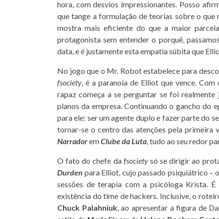
hora, com desvios impressionantes. Posso afi
que tange a formulação de teorias sobre o que r
mostra mais eficiente do que a maior parce
protagonista sem entender o porquê, passamos
data, e é justamente esta empatia súbita que Elli
No jogo que o Mr. Robot estabelece para descob
fsociety
, é a paranoia de Elliot que vence. Com 
rapaz começa a se perguntar se foi realmente 
planos da empresa. Continuando o gancho do e
para ele: ser um agente duplo e fazer parte do 
tornar-se o centro das atenções pela primeira ve
Narrador
em
Clube da Luta
, tudo ao seu redor par
O fato do chefe da
fsociety
só se dirigir ao pro
Durden
para Elliot, cujo passado psiquiátrico –
sessões de terapia com a psicóloga Krista. É 
existência do time de hackers. Inclusive, o rotei
Chuck Palahniuk
, ao apresentar a figura de D