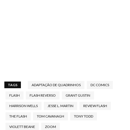
TAGS
ADAPTAÇÃO DE QUADRINHOS
DC COMICS
FLASH
FLASH REVERSO
GRANT GUSTIN
HARRISON WELLS
JESSE L. MARTIN
REVIEW FLASH
THE FLASH
TOM CAVANAGH
TONY TODD
VIOLETT BEANE
ZOOM