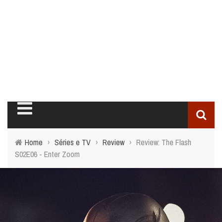
Home
›
Séries e TV
›
Review
›
Review: The Flash
S02E06 - Enter Zoom