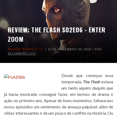
REVIEW: THE FLASH S02E06 - ENTER
ZOOM
REVIEW
,
SÉRIES E TV
11 DE NOVEMBRO DE 2015
POR
ALEXANDRE LUIZ
Desde que começou essa
temporada,
The Flash
estava
um tanto aquém daquilo que
já havia mostrado conseguir fazer, em termos de drama e
ação, no primeiro ano. Apesar de bons momentos, faltava aos
novos episódios um sentimento de ameaça palpável, além de
vilões interessantes e de um pouco de conflito na história. Ou