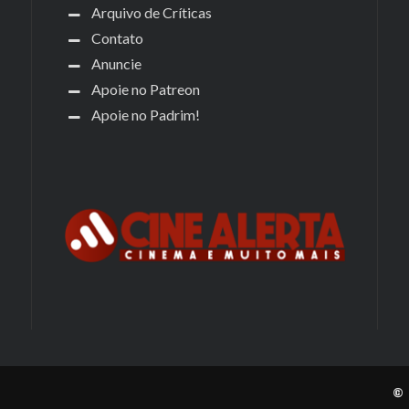
Arquivo de Críticas
Contato
Anuncie
Apoie no Patreon
Apoie no Padrim!
© 