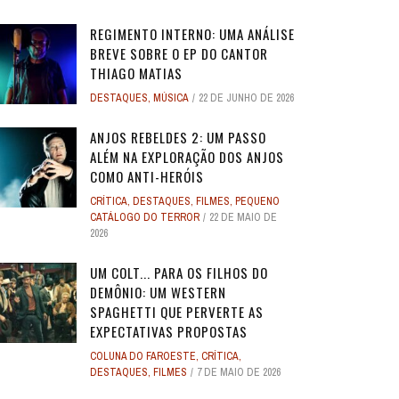
REGIMENTO INTERNO: UMA ANÁLISE
BREVE SOBRE O EP DO CANTOR
THIAGO MATIAS
DESTAQUES
,
MÚSICA
22 DE JUNHO DE 2026
O
O
ANJOS REBELDES: UM EXPERIMENTO
ANJOS REBELDES: UM EXPERIMENTO
O ADVOGADO DO
O ADVOGADO DO
EU SEI O QUE VOCÊS FIZERAM NO
ALERTA DICAS #08 - MOGLI - O
ALERTA DE SPOILER #149 -
ALERTA DE SPOI
PABLO E LUISÃO
ALERTA DICAS 
 ADAM
 ADAM
SINGULAR DO CINEMA DE HORROR
SINGULAR DO CINEMA DE HORROR
SOBRE PECADOS
SOBRE PECADOS
ANJOS REBELDES 2: UM PASSO
ROS
ME
VERÃO PASSADO: UMA SÉRIE JUVENIL
MENINO LOBO
SUPERMAN
SOBRE O PASSA
- A NOVA
WORLD 
ALÉM NA EXPLORAÇÃO DOS ANJOS
DOS ANOS 1990, ...
DOS ANOS 1990, ...
SOBR
SOBR
...
6
31 DE AGOSTO DE 2016
17 DE JULHO DE 2025
7
17
24 DE AGOS
10 DE JUL
9 DE JUN
COMO ANTI-HERÓIS
2
2
28 DE ABRIL DE 2026
28 DE ABRIL DE 2026
3
3
27 DE ABRI
27 DE ABRI
CRÍTICA
,
DESTAQUES
,
FILMES
,
PEQUENO
4 DE JULHO DE 2025
32
CATÁLOGO DO TERROR
22 DE MAIO DE
2026
UM COLT... PARA OS FILHOS DO
DEMÔNIO: UM WESTERN
SPAGHETTI QUE PERVERTE AS
EXPECTATIVAS PROPOSTAS
COLUNA DO FAROESTE
,
CRÍTICA
,
DESTAQUES
,
FILMES
7 DE MAIO DE 2026