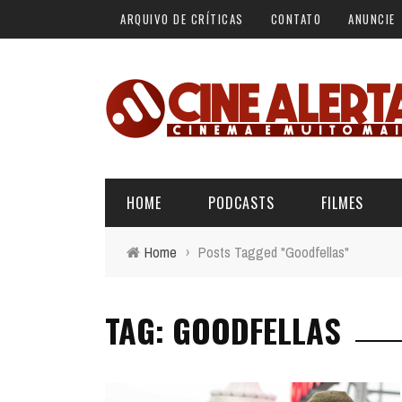
ARQUIVO DE CRÍTICAS
CONTATO
ANUNCIE
HOME
PODCASTS
FILMES
Home
›
Posts Tagged "Goodfellas"
ALERTA VERMELHO
ÚLTIMAS REVIEWS
BÁSICO DO CINEMA
TAG: GOODFELLAS
ALERTA DE SPOILER
CINERAMA
FORA DA CURVA