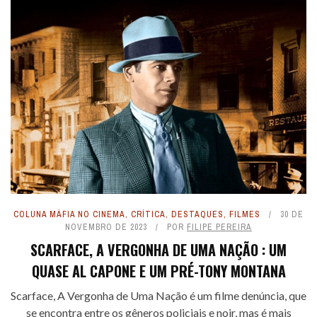
COLUNA MÁFIA NO CINEMA
,
CRÍTICA
,
DESTAQUES
,
FILMES
30 DE
NOVEMBRO DE 2023
POR
FILIPE PEREIRA
SCARFACE, A VERGONHA DE UMA NAÇÃO : UM
QUASE AL CAPONE E UM PRÉ-TONY MONTANA
Scarface, A Vergonha de Uma Nação é um filme denúncia, que
se encontra entre os gêneros policiais e noir, mas é mais