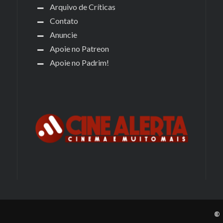
Arquivo de Críticas
Contato
Anuncie
Apoie no Patreon
Apoie no Padrim!
© 