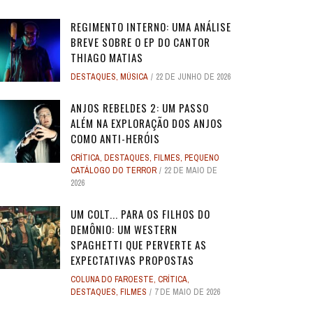
REGIMENTO INTERNO: UMA ANÁLISE
BREVE SOBRE O EP DO CANTOR
THIAGO MATIAS
DESTAQUES
,
MÚSICA
22 DE JUNHO DE 2026
O
O
ANJOS REBELDES: UM EXPERIMENTO
ANJOS REBELDES: UM EXPERIMENTO
O ADVOGADO DO
O ADVOGADO DO
EU SEI O QUE VOCÊS FIZERAM NO
ALERTA DICAS #08 - MOGLI - O
ALERTA DE SPOILER #149 -
ALERTA DE SPOI
PABLO E LUISÃO
ALERTA DICAS 
 ADAM
 ADAM
SINGULAR DO CINEMA DE HORROR
SINGULAR DO CINEMA DE HORROR
SOBRE PECADOS
SOBRE PECADOS
ANJOS REBELDES 2: UM PASSO
ROS
ME
VERÃO PASSADO: UMA SÉRIE JUVENIL
MENINO LOBO
SUPERMAN
SOBRE O PASSA
- A NOVA
WORLD 
ALÉM NA EXPLORAÇÃO DOS ANJOS
DOS ANOS 1990, ...
DOS ANOS 1990, ...
SOBR
SOBR
...
6
31 DE AGOSTO DE 2016
17 DE JULHO DE 2025
7
17
24 DE AGOS
10 DE JUL
9 DE JUN
COMO ANTI-HERÓIS
1
1
28 DE ABRIL DE 2026
28 DE ABRIL DE 2026
3
3
27 DE ABRI
27 DE ABRI
CRÍTICA
,
DESTAQUES
,
FILMES
,
PEQUENO
4 DE JULHO DE 2025
32
CATÁLOGO DO TERROR
22 DE MAIO DE
2026
UM COLT... PARA OS FILHOS DO
DEMÔNIO: UM WESTERN
SPAGHETTI QUE PERVERTE AS
EXPECTATIVAS PROPOSTAS
COLUNA DO FAROESTE
,
CRÍTICA
,
DESTAQUES
,
FILMES
7 DE MAIO DE 2026