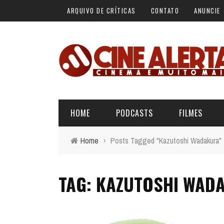
ARQUIVO DE CRÍTICAS
CONTATO
ANUNCIE
HOME
PODCASTS
FILMES
Home
›
Posts Tagged "Kazutoshi Wadakura"
ALERTA VERMELHO
ÚLTIMAS REVIEWS
BÁSICO DO CINEMA
TAG: KAZUTOSHI WAD
ALERTA DE SPOILER
CINERAMA
FORA DA CURVA