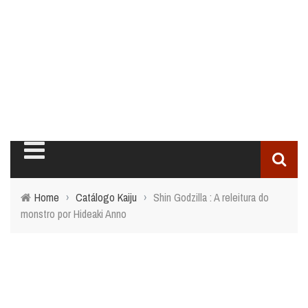
Home
›
Catálogo Kaiju
›
Shin Godzilla : A releitura do
monstro por Hideaki Anno