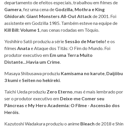
departamento de efeitos especiais, trabalhou em filmes de
Gamera
, fez uma cena de
Godzilla, Mothra e King
Ghidorah: Giant Monsters All-Out Attack
de 2001. Foi
assistente em Godzilla 1985. Também esteve na equipe de
Kill Bill: Volume 1
, nas cenas rodadas em Tóquio.
Yoshihiro Satô produziu a série
Sessão de Martelo!
e os
filmes
Anata
e Ataque dos Titãs: O Fim do Mundo. Foi
produtor executivo em
Em uma Terra Muito
Distante...Havia um Crime
.
Masaya Shibusawa produziu
Kamisama no karute
,
Daijôbu
3 kumi
e
Seiten no hekireki
.
Taichi Ueda produziu
Zero Eterno
, mas é mais lembrado por
ser o produtor executivo em
Deixe-me Comer seu
Pâncreas
e
My Hero Academia: O Filme - Ascensão dos
Heróis
.
Kazutoshi Wadakura produziu o anime
Bleach
de 2018 e Shin