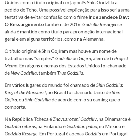
Unidos com o título original em japonês Shin Godzilla a
pedido de Toho. Uma possível explicação para isso seria uma
tentativa de evitar confusão com o filme
Independece Day:
O Ressurgimento
também de 2016.
Godzilla Resurgence
ainda é mantido como título para promoção internacional
geral e em alguns territórios, como na Alemanha.
O título original é Shin Gojiram mas houve um nome de
trabalho mais "simples",
Godzilla
ou
Gojira,
além de
G Project
Memo
. Em alguns cinemas dos Estados Unidos foi chamado
de
New Godzilla
, também
True Godzilla
.
Em vários lugares do mundo foi chamado de
Shin Godzilla:
King of the Monsters!
, no Brasil foi chamado tanto de
Shin
Gojira
, ou
Shin Godzilla
de acordo com o streaming que o
comporta.
Na República Tcheca é
Znovuzrození Godzilly
, na Dinamarca é
Godzilla returns
, na Finlândia é
Godzillan paluu
, no México é
Godzilla Resurge
, Em Portugal é apenas
Godzilla
em Portugal.