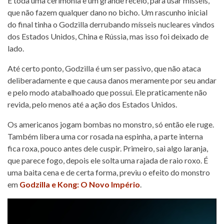
É toda uma cerimônia e um grande receio, para usar mísseis,
que não fazem qualquer dano no bicho. Um rascunho inicial
do final tinha o Godzilla derrubando mísseis nucleares vindos
dos Estados Unidos, China e Rússia, mas isso foi deixado de
lado.
Até certo ponto, Godzilla é um ser passivo, que não ataca
deliberadamente e que causa danos meramente por seu andar
e pelo modo atabalhoado que possui. Ele praticamente não
revida, pelo menos até a ação dos Estados Unidos.
Os americanos jogam bombas no monstro, só então ele ruge.
Também libera uma cor rosada na espinha, a parte interna
fica roxa, pouco antes dele cuspir. Primeiro, sai algo laranja,
que parece fogo, depois ele solta uma rajada de raio roxo. É
uma baita cena e de certa forma, previu o efeito do monstro
em
Godzilla e Kong: O Novo Império
.