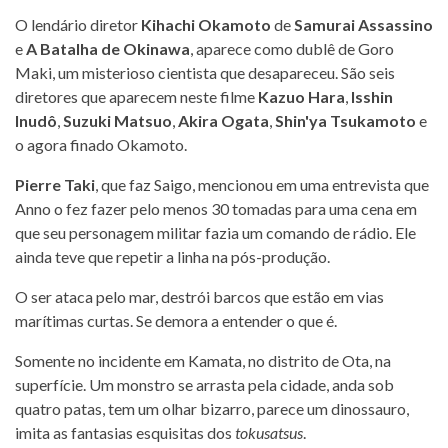
O lendário diretor
Kihachi Okamoto
de
Samurai Assassino
e
A Batalha de Okinawa
, aparece como dublê de Goro
Maki, um misterioso cientista que desapareceu. São seis
diretores que aparecem neste filme
Kazuo Hara
,
Isshin
Inudô
,
Suzuki Matsuo
,
Akira Ogata
,
Shin'ya Tsukamoto
e
o agora finado Okamoto.
Pierre Taki
, que faz Saigo, mencionou em uma entrevista que
Anno o fez fazer pelo menos 30 tomadas para uma cena em
que seu personagem militar fazia um comando de rádio. Ele
ainda teve que repetir a linha na pós-produção.
O ser ataca pelo mar, destrói barcos que estão em vias
marítimas curtas. Se demora a entender o que é.
Somente no incidente em Kamata, no distrito de Ota, na
superfície. Um monstro se arrasta pela cidade, anda sob
quatro patas, tem um olhar bizarro, parece um dinossauro,
imita as fantasias esquisitas dos
tokusatsus
.