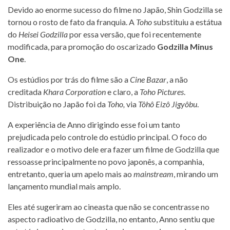
Devido ao enorme sucesso do filme no Japão, Shin Godzilla se
tornou o rosto de fato da franquia. A
Toho
substituiu a estátua
do
Heisei Godzilla
por essa versão, que foi recentemente
modificada, para promoção do oscarizado
Godzilla Minus
One
.
Os estúdios por trás do filme são a
Cine Bazar
, a não
creditada
Khara Corporation
e claro, a
Toho Pictures
.
Distribuição no Japão foi da
Toho,
via
Tôhô Eizô Jigyôbu
.
A experiência de Anno dirigindo esse foi um tanto
prejudicada pelo controle do estúdio principal. O foco do
realizador e o motivo dele era fazer um filme de Godzilla que
ressoasse principalmente no povo japonês, a companhia,
entretanto, queria um apelo mais ao
mainstream
, mirando um
lançamento mundial mais amplo.
Eles até sugeriram ao cineasta que não se concentrasse no
aspecto radioativo de Godzilla, no entanto, Anno sentiu que