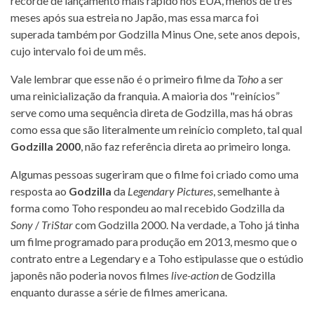
recorde de lançamento mais rápido nos EUA, menos de três
meses após sua estreia no Japão, mas essa marca foi
superada também por Godzilla Minus One, sete anos depois,
cujo intervalo foi de um mês.
Vale lembrar que esse não é o primeiro filme da
Toho
a ser
uma reinicialização da franquia. A maioria dos "reinícios”
serve como uma sequência direta de Godzilla, mas há obras
como essa que são literalmente um reinício completo, tal qual
Godzilla 2000
, não faz referência direta ao primeiro longa.
Algumas pessoas sugeriram que o filme foi criado como uma
resposta ao
Godzilla
da
Legendary Pictures
, semelhante à
forma como Toho respondeu ao mal recebido Godzilla da
Sony
/
TriStar
com Godzilla 2000. Na verdade, a Toho já tinha
um filme programado para produção em 2013, mesmo que o
contrato entre a Legendary e a Toho estipulasse que o estúdio
japonês não poderia novos filmes
live-action
de Godzilla
enquanto durasse a série de filmes americana.