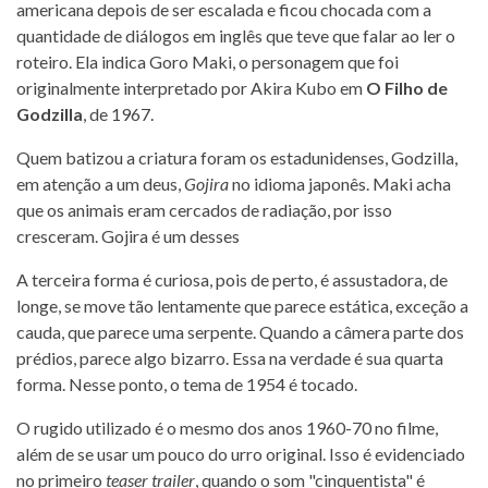
americana depois de ser escalada e ficou chocada com a
quantidade de diálogos em inglês que teve que falar ao ler o
roteiro. Ela indica Goro Maki, o personagem que foi
originalmente interpretado por Akira Kubo em
O Filho de
Godzilla
, de 1967.
Quem batizou a criatura foram os estadunidenses, Godzilla,
em atenção a um deus,
Gojira
no idioma japonês. Maki acha
que os animais eram cercados de radiação, por isso
cresceram. Gojira é um desses
A terceira forma é curiosa, pois de perto, é assustadora, de
longe, se move tão lentamente que parece estática, exceção a
cauda, que parece uma serpente. Quando a câmera parte dos
prédios, parece algo bizarro. Essa na verdade é sua quarta
forma. Nesse ponto, o tema de 1954 é tocado.
O rugido utilizado é o mesmo dos anos 1960-70 no filme,
além de se usar um pouco do urro original. Isso é evidenciado
no primeiro
teaser trailer
, quando o som "cinquentista" é