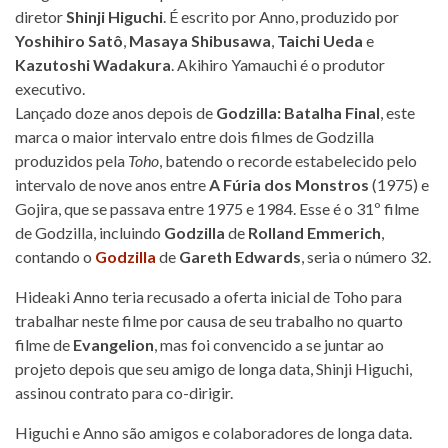
diretor
Shinji Higuchi
. É escrito por Anno, produzido por
Yoshihiro Satô
,
Masaya Shibusawa
,
Taichi Ueda
e
Kazutoshi Wadakura
. Akihiro Yamauchi é o produtor
executivo.
Lançado doze anos depois de
Godzilla: Batalha Final
, este
marca o maior intervalo entre dois filmes de Godzilla
produzidos pela
Toho
, batendo o recorde estabelecido pelo
intervalo de nove anos entre
A Fúria dos Monstros
(1975) e
Gojira, que se passava entre 1975 e 1984. Esse é o 31º filme
de Godzilla, incluindo
Godzilla
de
Rolland Emmerich
,
contando o
Godzilla
de
Gareth Edwards
, seria o número 32.
Hideaki Anno teria recusado a oferta inicial de Toho para
trabalhar neste filme por causa de seu trabalho no quarto
filme de
Evangelion
, mas foi convencido a se juntar ao
projeto depois que seu amigo de longa data, Shinji Higuchi,
assinou contrato para co-dirigir.
Higuchi e Anno são amigos e colaboradores de longa data.