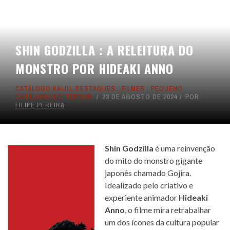
SHIN GODZILLA : A RELEITURA DO
MONSTRO POR HIDEAKI ANNO
CATÁLOGO KAIJU
,
DESTAQUES
,
FILMES
,
PEQUENO
CATÁLOGO DO TERROR
23 DE AGOSTO DE 2024
POR
FILIPE PEREIRA
Shin Godzilla
é uma reinvenção
do mito do monstro gigante
japonês chamado Gojira.
Idealizado pelo criativo e
experiente animador
Hideaki
Anno
, o filme mira retrabalhar
um dos ícones da cultura popular