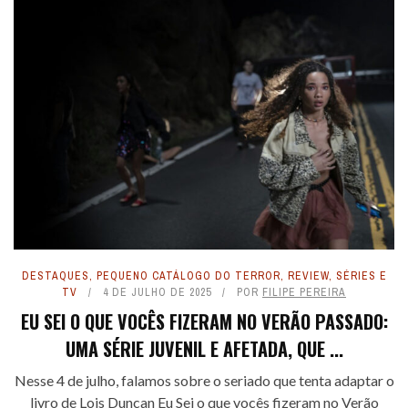
DESTAQUES
,
PEQUENO CATÁLOGO DO TERROR
,
REVIEW
,
SÉRIES E
TV
4 DE JULHO DE 2025
POR
FILIPE PEREIRA
EU SEI O QUE VOCÊS FIZERAM NO VERÃO PASSADO:
UMA SÉRIE JUVENIL E AFETADA, QUE ...
Nesse 4 de julho, falamos sobre o seriado que tenta adaptar o
livro de Lois Duncan Eu Sei o que vocês fizeram no Verão