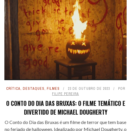
CRÍTICA
,
DESTAQUES
,
FILMES
23 DE OUTUBRO DE 2023
POR
FILIPE PEREIRA
O CONTO DO DIA DAS BRUXAS: O FILME TEMÁTICO E
DIVERTIDO DE MICHAEL DOUGHERTY
O Conto do Dia das Bruxas é um filme de terror que tem base
no feriado de halloween. Idealizado por Michael Dougherty, o