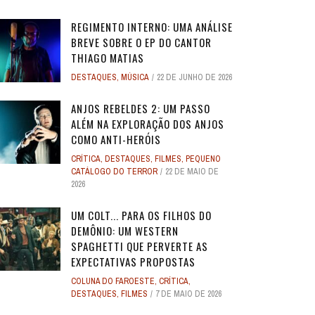
REGIMENTO INTERNO: UMA ANÁLISE
BREVE SOBRE O EP DO CANTOR
THIAGO MATIAS
DESTAQUES
,
MÚSICA
22 DE JUNHO DE 2026
O
O
ANJOS REBELDES: UM EXPERIMENTO
ANJOS REBELDES: UM EXPERIMENTO
O ADVOGADO DO
O ADVOGADO DO
EU SEI O QUE VOCÊS FIZERAM NO
ALERTA DICAS #08 - MOGLI - O
ALERTA DE SPOILER #149 -
ALERTA DE SPOI
PABLO E LUISÃO
ALERTA DICAS 
 ADAM
 ADAM
SINGULAR DO CINEMA DE HORROR
SINGULAR DO CINEMA DE HORROR
SOBRE PECADOS
SOBRE PECADOS
ANJOS REBELDES 2: UM PASSO
ROS
ME
VERÃO PASSADO: UMA SÉRIE JUVENIL
MENINO LOBO
SUPERMAN
SOBRE O PASSA
- A NOVA
WORLD 
ALÉM NA EXPLORAÇÃO DOS ANJOS
DOS ANOS 1990, ...
DOS ANOS 1990, ...
SOBR
SOBR
...
6
31 DE AGOSTO DE 2016
17 DE JULHO DE 2025
7
17
24 DE AGOS
10 DE JUL
9 DE JUN
COMO ANTI-HERÓIS
2
2
28 DE ABRIL DE 2026
28 DE ABRIL DE 2026
3
3
27 DE ABRI
27 DE ABRI
CRÍTICA
,
DESTAQUES
,
FILMES
,
PEQUENO
4 DE JULHO DE 2025
32
CATÁLOGO DO TERROR
22 DE MAIO DE
2026
UM COLT... PARA OS FILHOS DO
DEMÔNIO: UM WESTERN
SPAGHETTI QUE PERVERTE AS
EXPECTATIVAS PROPOSTAS
COLUNA DO FAROESTE
,
CRÍTICA
,
DESTAQUES
,
FILMES
7 DE MAIO DE 2026