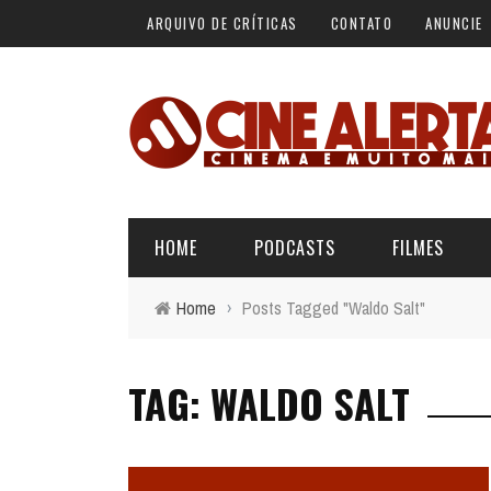
ARQUIVO DE CRÍTICAS
CONTATO
ANUNCIE
HOME
PODCASTS
FILMES
Home
›
Posts Tagged "Waldo Salt"
ALERTA VERMELHO
ÚLTIMAS REVIEWS
BÁSICO DO CINEMA
TAG: WALDO SALT
ALERTA DE SPOILER
CINERAMA
FORA DA CURVA