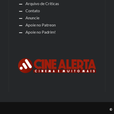
Arquivo de Críticas
Contato
Anuncie
Apoie no Patreon
Apoie no Padrim!
© 