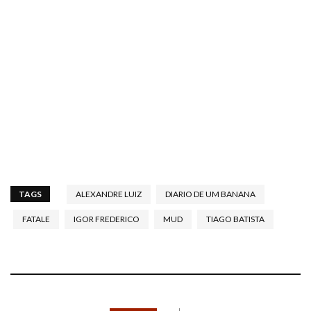
TAGS
ALEXANDRE LUIZ
DIARIO DE UM BANANA
FATALE
IGOR FREDERICO
MUD
TIAGO BATISTA