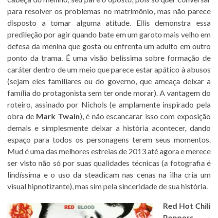
para resolver os problemas no matrimônio, mas não parece
disposto a tomar alguma atitude. Ellis demonstra essa
predileção por agir quando bate em um garoto mais velho em
defesa da menina que gosta ou enfrenta um adulto em outro
ponto da trama. É uma visão belíssima sobre formação de
caráter dentro de um meio que parece estar apático à abusos
(sejam eles familiares ou do governo, que ameaça deixar a
família do protagonista sem ter onde morar). A vantagem do
roteiro, assinado por Nichols (e amplamente inspirado pela
obra de
Mark Twain
), é não escancarar isso com exposição
demais e simplesmente deixar a história acontecer, dando
espaço para todos os personagens terem seus momentos.
Mud é uma das melhores estreias de 2013 até agora e merece
ser visto não só por suas qualidades técnicas (a fotografia é
lindíssima e o uso da steadicam nas cenas na ilha cria um
visual hipnotizante), mas sim pela sinceridade de sua história.
Red Hot Chili
Peppers -