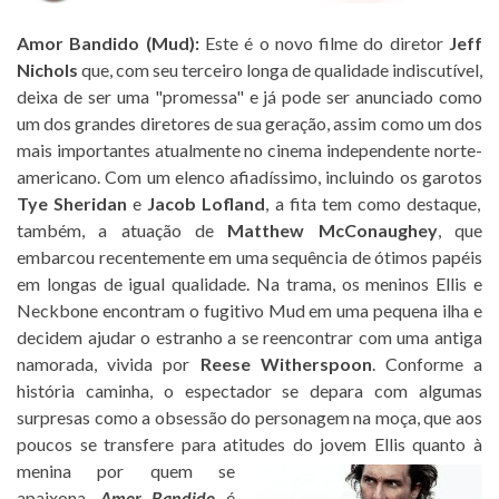
Amor Bandido (Mud):
Este é o novo filme do diretor
Jeff
Nichols
que, com seu terceiro longa de qualidade indiscutível,
deixa de ser uma "promessa" e já pode ser anunciado como
um dos grandes diretores de sua geração, assim como um dos
mais importantes atualmente no cinema independente norte-
americano. Com um elenco afiadíssimo, incluindo os garotos
Tye Sheridan
e
Jacob Lofland
, a fita tem como destaque,
também, a atuação de
Matthew McConaughey
, que
embarcou recentemente em uma sequência de ótimos papéis
em longas de igual qualidade. Na trama, os meninos Ellis e
Neckbone encontram o fugitivo Mud em uma pequena ilha e
decidem ajudar o estranho a se reencontrar com uma antiga
namorada, vivida por
Reese Witherspoon
. Conforme a
história caminha, o espectador se depara com algumas
surpresas como a obsessão do personagem na moça, que aos
poucos se transfere para atitudes do
jovem Ellis quanto à
menina por quem se
apaixona.
Amor Bandido
é