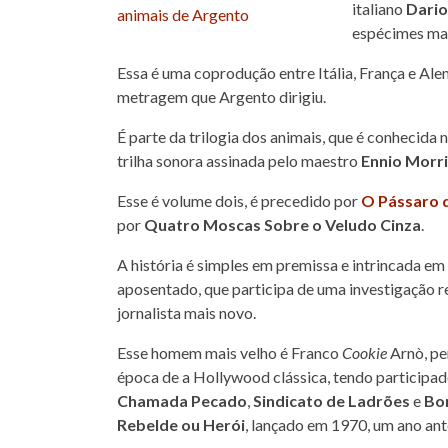
italiano
Dario
espécimes mai
Essa é uma coprodução entre Itália, França e Al
metragem que Argento dirigiu.
É parte da trilogia dos animais, que é conhecida
trilha sonora assinada pelo maestro
Ennio Morr
Esse é volume dois, é precedido por
O Pássaro d
por
Quatro Moscas Sobre o Veludo Cinza
.
A história é simples em premissa e intrincada em
aposentado, que participa de uma investigação r
jornalista mais novo.
Esse homem mais velho é Franco
Cookie
Arnò, p
época de a Hollywood clássica, tendo participa
Chamada Pecado
,
Sindicato de Ladrões
e
Bo
Rebelde ou Herói
, lançado em 1970, um ano an