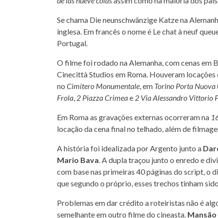
de las nueve colas
assim como na maioria dos paíse
Se chama Die neunschwänzige Katze na Alemanh
inglesa. Em francês o nome é Le chat à neuf que
Portugal.
O filme foi rodado na Alemanha, com cenas em Ber
Cinecittà Studios em Roma. Houveram locações
no
Cimitero Monumentale
, em
Torino Porta Nuova
Frola
,
2 Piazza Crimea
e
2 Via Alessandro Vittorio
Em Roma as gravações externas ocorreram na
16
locação da cena final no telhado, além de filmag
A história foi idealizada por Argento junto a
Dar
Mario Bava
. A dupla traçou junto o enredo e di
com base nas primeiras 40 páginas do script, o di
que segundo o próprio, esses trechos tinham sido 
Problemas em dar crédito a roteiristas não é al
semelhante em outro filme do cineasta.
Mansão 