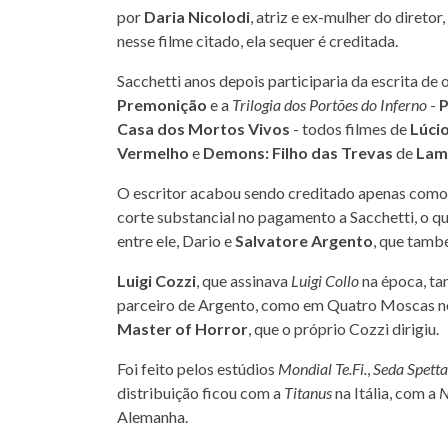
por
Daria Nicolodi
, atriz e ex-mulher do diretor
nesse filme citado, ela sequer é creditada.
Sacchetti anos depois participaria da escrita de 
Premonição
e a
Trilogia dos Portões do Inferno
-
P
Casa dos Mortos Vivos
- todos filmes de
Lúcio
Vermelho
e
Demons: Filho das Trevas
de
Lam
O escritor acabou sendo creditado apenas como 
corte substancial no pagamento a Sacchetti, o q
entre ele, Dario e
Salvatore Argento
, que tamb
Luigi Cozzi
, que assinava
Luigi Collo
na época, t
parceiro de Argento, como em Quatro Moscas n
Master of Horror
, que o próprio Cozzi dirigiu.
Foi feito pelos estúdios
Mondial Te.Fi.
,
Seda Spettac
distribuição ficou com a
Titanus
na Itália, com a
Alemanha.