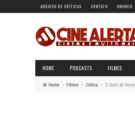
ARQUIVO DE CRÍTICAS
CONTATO
ANUNCIE
HOME
PODCASTS
FILMES
Home
›
Filmes
›
Crítica
›
O Gato de Nove C
ALERTA VERMELHO
ÚLTIMAS REVIEWS
BÁSICO DO CINEMA
ALERTA DE SPOILER
CINERAMA
FORA DA CURVA