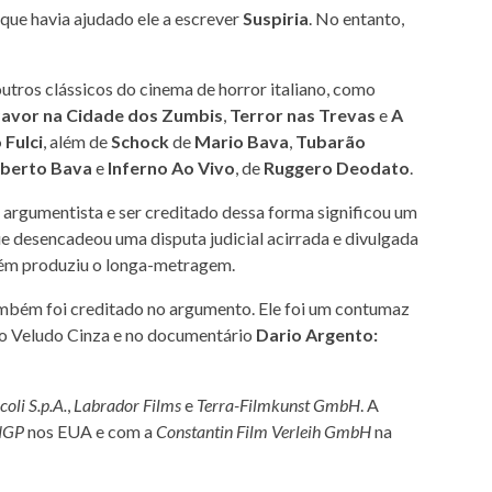
, que havia ajudado ele a escrever
Suspiria
. No entanto,
outros clássicos do cinema de horror italiano, como
avor na Cidade dos Zumbis
,
Terror nas Trevas
e
A
 Fulci
, além de
Schock
de
Mario Bava
,
Tubarão
berto Bava
e
Inferno Ao Vivo
, de
Ruggero Deodato
.
argumentista e ser creditado dessa forma significou um
ue desencadeou uma disputa judicial acirrada e divulgada
ém produziu o longa-metragem.
ambém foi creditado no argumento. Ele foi um contumaz
o Veludo Cinza e no documentário
Dario Argento:
oli S.p.A.
,
Labrador Films
e
Terra-Filmkunst GmbH
. A
NGP
nos EUA e com a
Constantin Film Verleih GmbH
na