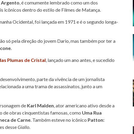
 Argento
, é comumente lembrado como um dos
s icônicos dentro do estilo de Filmes de Matança.
emanha Ocidental, foi lançada em 1971 e é o segundo longa-
 não só pela direção do jovem Dario, mas também por ter a
icone
.
as Plumas de Cristal
, lançado um ano antes, e sucedido
 desenvolvimento, parte da vivência de um jornalista
elacionada a uma trama de assassinatos, junto a um
ersonagem de
Karl Malden
, ator americano ativo desde a
do de obras cinquentistas famosas, como
Uma Rua
neca de Carne
. Também esteve no icônico
Patton:
tes desse
Giallo
.