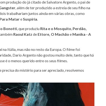
com produção do já citado de Salvatore Argento, o pai de
Gangster
, além de ter produzido a estreia de seu filho na
dois trabalhariam juntos ainda em várias obras, como
 Para Matar
e
Suspíria
.
io Bonotti
, que produziu
Rita e o Mosquito
,
Perdão,
e também
Raoul Katz
de
Ettore, O Machão
e
Manika - A
na Itália, mas não no resto da Europa. O filme foi
ridade, Dario Argento não gostou muito dele, tanto que há
se é o menos querido entre os seus filmes.
e precisa do mistério para ser apreciado, resolvemos