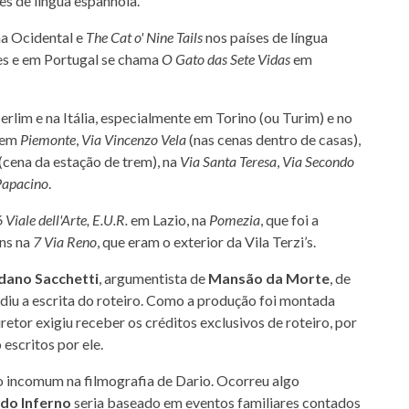
s de língua espanhola.
a Ocidental e
The Cat o' Nine Tails
nos países de língua
ues e em Portugal se chama
O Gato das Sete Vidas
em
lim e na Itália, especialmente em Torino (ou Turim) e no
 em
Piemonte
,
Via Vincenzo Vela
(nas cenas dentro de casas),
(cena da estação de trem), na
Via Santa Teresa
,
Via Secondo
 Papacino
.
 Viale dell'Arte, E.U.R.
em Lazio, na
Pomezia
, que foi a
ens na
7 Via Reno
, que eram o exterior da Vila Terzi’s.
dano Sacchetti
, argumentista de
Mansão da Morte
, de
vidiu a escrita do roteiro. Como a produção foi montada
retor exigiu receber os créditos exclusivos de roteiro, por
escritos por ele.
go incomum na filmografia de Dario. Ocorreu algo
do Inferno
seria baseado em eventos familiares contados