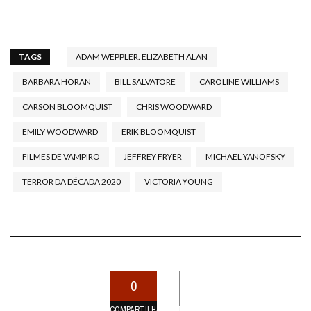
TAGS
ADAM WEPPLER. ELIZABETH ALAN
BARBARA HORAN
BILL SALVATORE
CAROLINE WILLIAMS
CARSON BLOOMQUIST
CHRIS WOODWARD
EMILY WOODWARD
ERIK BLOOMQUIST
FILMES DE VAMPIRO
JEFFREY FRYER
MICHAEL YANOFSKY
TERROR DA DÉCADA 2020
VICTORIA YOUNG
0
COMPARTILHAMENTOS