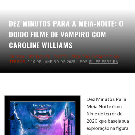
DEZ MINUTOS PARA A MEIA-NOITE: O
DOIDO FILME DE VAMPIRO COM
CAROLINE WILLIAMS
CRÍTICA
,
DESTAQUES
,
FILMES
,
PEQUENO CATÁLOGO DO
TERROR
10 DE JANEIRO DE 2025
POR
FILIPE PEREIRA
Dez Minutos Para
Meia Noite
é um
filme de terror de
2020, que baseia sua
exploração na figura