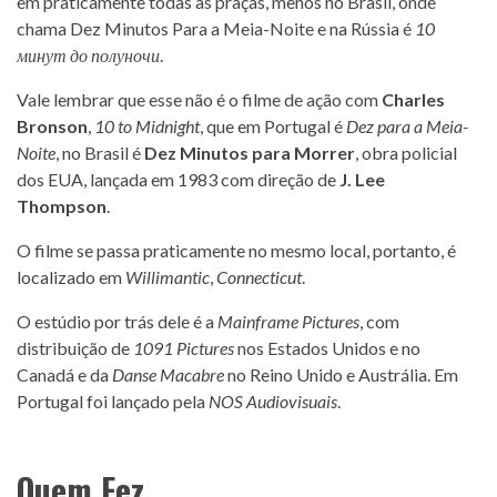
em praticamente todas as praças, menos no Brasil, onde
chama Dez Minutos Para a Meia-Noite e na Rússia é
10
минут до полуночи
.
Vale lembrar que esse não é o filme de ação com
Charles
Bronson
,
10 to Midnight
, que em Portugal é
Dez para a Meia-
Noite
, no Brasil é
Dez Minutos para Morrer
, obra policial
dos EUA, lançada em 1983 com direção de
J. Lee
Thompson
.
O filme se passa praticamente no mesmo local, portanto, é
localizado em
Willimantic
,
Connecticut
.
O estúdio por trás dele é a
Mainframe Pictures
, com
distribuição de
1091 Pictures
nos Estados Unidos e no
Canadá e da
Danse Macabre
no Reino Unido e Austrália. Em
Portugal foi lançado pela
NOS Audiovisuais
.
Quem Fez