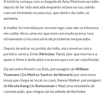
A história começa com a chegada de Amy Marlowe na rádio,
depois de ter sido atacada enquanto estava na rua, saindo
com um ferimento no pescoço, que dentro da rádio, só
aumenta.
A mulher foi mordida por um morcego, mas não se interessa
em cuidar disso, uma vez que está com muita pressa. Isso
obviamente criou uma série de problemas inesperados.
Depois de entrar no prédio da rádio, ela conversa com o
porteiro careca, Ernie (
Nicholas Tucci
, ator que morreu e a
quem o filme é dedicado) e se preocupa com ser substituída.
Ela encontra Robert, ou Bob, personagem de
William
Youmans
(
Os Muitos Santos de Newark
) por uma nova
moça que chega ao local, no caso, Sienna Walker, personagem
de
Nicole Kang
(de
Batwoman
e
You
) uma estudante de
comunicação, que chegou da faculdade de Berkeley.