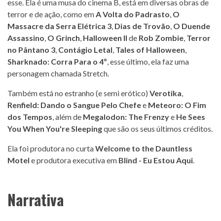
esse. Ela é uma musa do cinema B, está em diversas obras de
terror e de ação, como em
A Volta do Padrasto
,
O
Massacre da Serra Elétrica 3
,
Dias de Trovão
,
O Duende
Assassino
,
O Grinch
,
Halloween II
de
Rob Zombie
,
Terror
no Pântano 3
,
Contágio Letal
,
Tales of Halloween
,
Sharknado: Corra Para o 4º
, esse último, ela faz uma
personagem chamada Stretch.
Também está no estranho (e semi erótico)
Verotika
,
Renfield: Dando o Sangue Pelo Chefe
e
Meteoro: O Fim
dos Tempos
, além de
Megalodon: The Frenzy
e
He Sees
You When You're Sleeping
que são os seus últimos créditos.
Ela foi produtora no curta
Welcome to the Dauntless
Motel
e produtora executiva em
Blind - Eu Estou Aqui
.
Narrativa