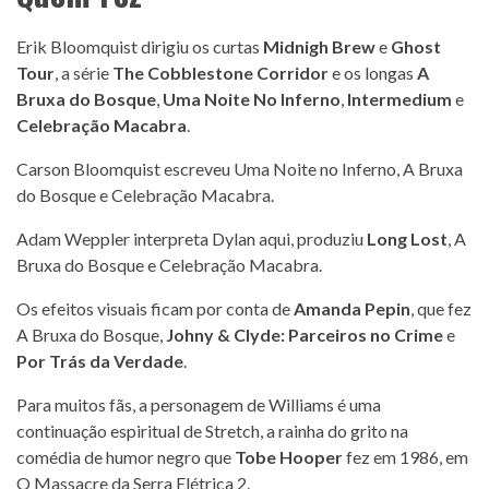
Erik Bloomquist dirigiu os curtas
Midnigh Brew
e
Ghost
Tour
, a série
The Cobblestone Corridor
e os longas
A
Bruxa do Bosque
,
Uma Noite No Inferno
,
Intermedium
e
Celebração Macabra
.
Carson Bloomquist escreveu Uma Noite no Inferno, A Bruxa
do Bosque e Celebração Macabra.
Adam Weppler interpreta Dylan aqui, produziu
Long Lost
, A
Bruxa do Bosque e Celebração Macabra.
Os efeitos visuais ficam por conta de
Amanda Pepin
, que fez
A Bruxa do Bosque,
Johny & Clyde: Parceiros no Crime
e
Por Trás da Verdade
.
Para muitos fãs, a personagem de Williams é uma
continuação espiritual de Stretch, a rainha do grito na
comédia de humor negro que
Tobe Hooper
fez em 1986, em
O Massacre da Serra Elétrica 2.