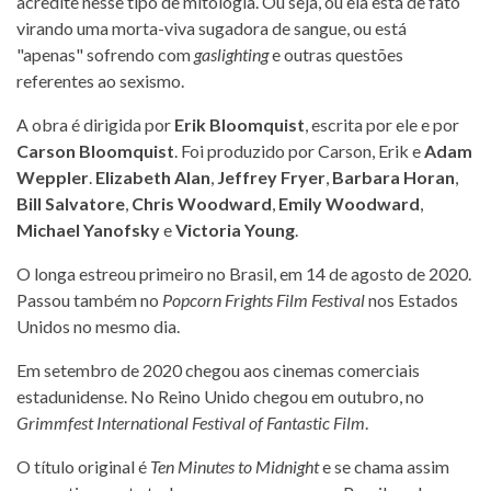
acredite nesse tipo de mitologia. Ou seja, ou ela está de fato
virando uma morta-viva sugadora de sangue, ou está
"apenas" sofrendo com
gaslighting
e outras questões
referentes ao sexismo.
A obra é dirigida por
Erik Bloomquist
, escrita por ele e por
Carson Bloomquist
. Foi produzido por Carson, Erik e
Adam
Weppler
.
Elizabeth Alan
,
Jeffrey Fryer
,
Barbara Horan
,
Bill Salvatore
,
Chris Woodward
,
Emily Woodward
,
Michael Yanofsky
e
Victoria Young
.
O longa estreou primeiro no Brasil, em 14 de agosto de 2020.
Passou também no
Popcorn Frights Film Festival
nos Estados
Unidos no mesmo dia.
Em setembro de 2020 chegou aos cinemas comerciais
estadunidense. No Reino Unido chegou em outubro, no
Grimmfest International Festival of Fantastic Film
.
O título original é
Ten Minutes to Midnight
e se chama assim