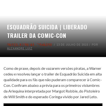
ESQUADRÃO SUICIDA | LIBERADO
TRAILER DA COMIC-CON
FILMES
,
NOTICIAS
,
TRAILERS
13 DE JULHO DE 2015
POR
ALEXANDRE LUIZ
Como de praxe, depois de vazarem versões piratas, a Warner
cedeu e resolveu lançar o trailer de Esquadrão Suicida em alta
qualidade para os fãs que não puderam comparecer à Comic-
Con. Confiram abaixo a prévia para os primeiros vislumbres
da Arlequina interpretada por Margot Robbie, do Pistoleiro
de Will Smith e do esperado Coringa vivido por Jared Leto.