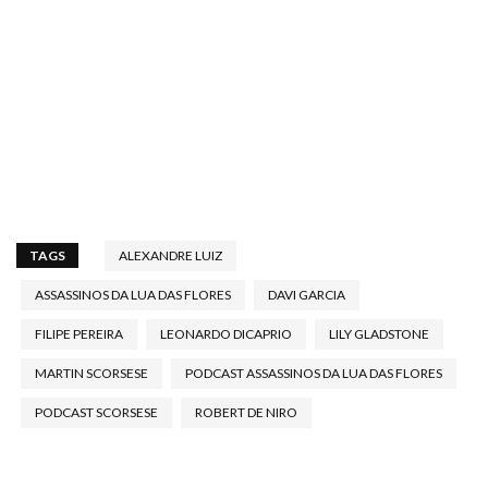
TAGS
ALEXANDRE LUIZ
ASSASSINOS DA LUA DAS FLORES
DAVI GARCIA
FILIPE PEREIRA
LEONARDO DICAPRIO
LILY GLADSTONE
MARTIN SCORSESE
PODCAST ASSASSINOS DA LUA DAS FLORES
PODCAST SCORSESE
ROBERT DE NIRO