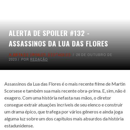
ALERTA DE SPOILER #132 -
ASSASSINOS DA LUA DAS FLORES
ALERTA DE SPOILER
,
DESTAQUES
26 DE OUTUBRO DE
2023
POR
REDAÇÃO
Assassinos da Lua das Flores é o mais recente filme de Martin
Scorsese e também sua mais recente obra-prima. E, sim, não é
exagero. Com uma história nefasta nas mãos, o diretor
consegue extrair atuações incríveis de seu elenco e construir
um drama épico, que trafega por vários gêneros e ainda joga
alguma luz sobre um dos capítulos mais absurdos da história
estadunidense.