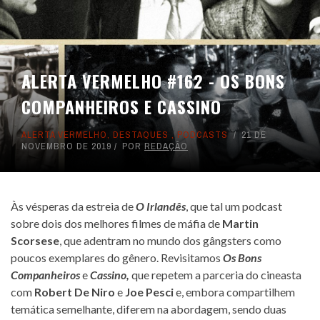
ALERTA VERMELHO #162 - OS BONS
COMPANHEIROS E CASSINO
ALERTA VERMELHO
,
DESTAQUES
,
PODCASTS
21 DE
NOVEMBRO DE 2019
POR
REDAÇÃO
Às vésperas da estreia de
O Irlandês
, que tal um podcast
sobre dois dos melhores filmes de máfia de
Martin
Scorsese
, que adentram no mundo dos gângsters como
poucos exemplares do gênero. Revisitamos
Os Bons
Companheiros
e
Cassino,
que repetem a parceria do cineasta
com
Robert De Niro
e
Joe Pesci
e, embora compartilhem
temática semelhante, diferem na abordagem, sendo duas