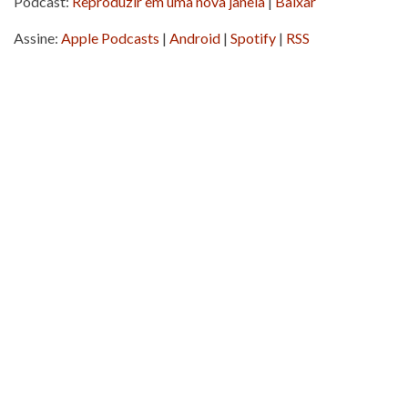
Podcast:
Reproduzir em uma nova janela
|
Baixar
áudio
Assine:
Apple Podcasts
|
Android
|
Spotify
|
RSS