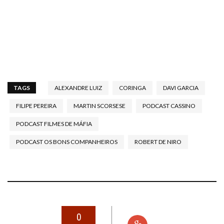
TAGS
ALEXANDRE LUIZ
CORINGA
DAVI GARCIA
FILIPE PEREIRA
MARTIN SCORSESE
PODCAST CASSINO
PODCAST FILMES DE MÁFIA
PODCAST OS BONS COMPANHEIROS
ROBERT DE NIRO
0