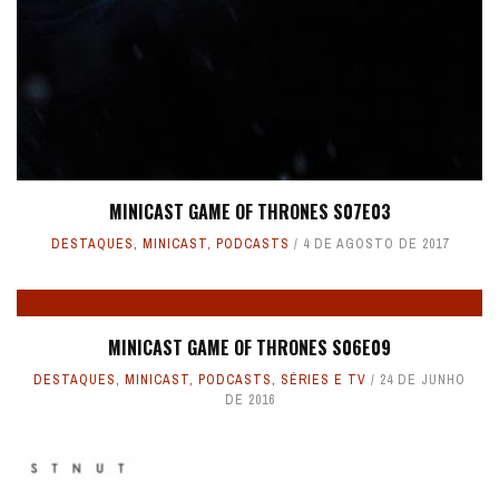
MINICAST GAME OF THRONES S07E03
DESTAQUES
,
MINICAST
,
PODCASTS
4 DE AGOSTO DE 2017
MINICAST GAME OF THRONES S06E09
DESTAQUES
,
MINICAST
,
PODCASTS
,
SÉRIES E TV
24 DE JUNHO
DE 2016