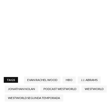
TAGS
EVAN RACHEL WOOD
HBO
J.J. ABRAMS
JONATHAN NOLAN
PODCAST WESTWORLD
WESTWORLD
WESTWORLD SEGUNDA TEMPORADA