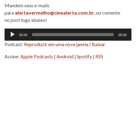
Mandem seus e-mails
para
alertavermelho@cinealerta.com.br
, ou comente
no post logo abaixo!
Tocador
00:00
00:00
de
Podcast:
Reproduzir em uma nova janela
|
Baixar
áudio
Assine:
Apple Podcasts
|
Android
|
Spotify
|
RSS