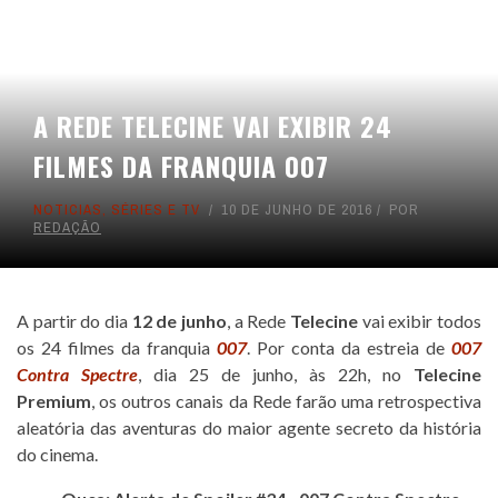
A REDE TELECINE VAI EXIBIR 24
FILMES DA FRANQUIA 007
NOTICIAS
,
SÉRIES E TV
10 DE JUNHO DE 2016
POR
REDAÇÃO
A partir do dia
12 de junho
, a Rede
Telecine
vai exibir todos
os 24 filmes da franquia
007
. Por conta da estreia de
007
Contra Spectre
, dia 25 de junho, às 22h, no
Telecine
Premium
, os outros canais da Rede farão uma retrospectiva
aleatória das aventuras do maior agente secreto da história
do cinema.