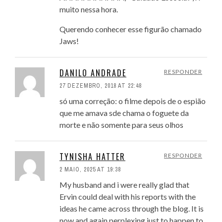
muito nessa hora.
Querendo conhecer esse figurão chamado
Jaws!
DANILO ANDRADE
RESPONDER
27 DEZEMBRO, 2018 AT 22:48
só uma correção: o filme depois de o espião
que me amava sde chama o foguete da
morte e não somente para seus olhos
TYNISHA HATTER
RESPONDER
2 MAIO, 2025 AT 19:38
My husband and i were really glad that
Ervin could deal with his reports with the
ideas he came across through the blog. It is
now and again perplexing just to happen to