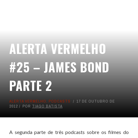
FORA
DA
CURVA
MINICAST
ALERTA VERMELHO
#25 – JAMES BOND
PARTE 2
ALERTA VERMELHO
,
PODCASTS
17 DE OUTUBRO DE
2012
POR
TIAGO BATISTA
A segunda parte de três podcasts sobre os filmes do