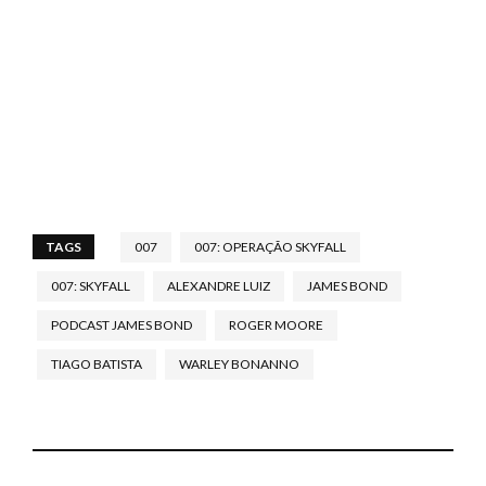
TAGS
007
007: OPERAÇÃO SKYFALL
007: SKYFALL
ALEXANDRE LUIZ
JAMES BOND
PODCAST JAMES BOND
ROGER MOORE
TIAGO BATISTA
WARLEY BONANNO