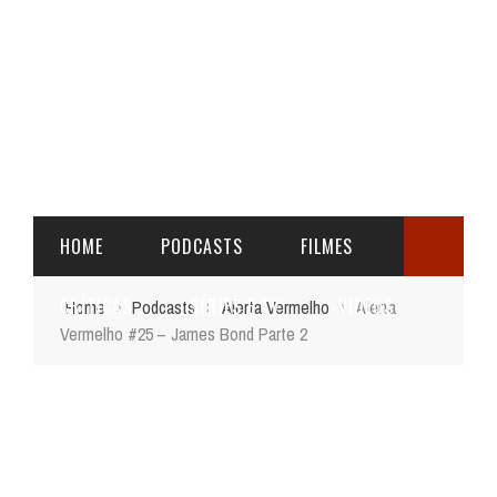
HOME
PODCASTS
FILMES
CRÍTICAS
SÉRIES E TV
VIDEOS
Home
›
Podcasts
›
Alerta Vermelho
›
Alerta
Vermelho #25 – James Bond Parte 2
ALERTA
ÚLTIMAS
BÁSICO
VERMELHO
REVIEWS
DO
CINEMA
ALERTA
DE
CINERAMA
SPOILER