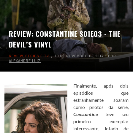
REVIEW: CONSTANTINE S01E03 - THE
DEVIL’S VINYL
REVIEW
,
SÉRIES E TV
10 DE NOVEMBRO DE 2014
POR
ALEXANDRE LUIZ
Finalmente, após dois
episódios que
estranhamente soaram
como pilotos da série,
Constantine
teve seu
primeiro exemplar
interessante, lotado de