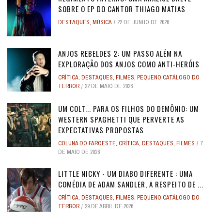
SOBRE O EP DO CANTOR THIAGO MATIAS
DESTAQUES
,
MÚSICA
22 DE JUNHO DE 2026
ANJOS REBELDES 2: UM PASSO ALÉM NA
EXPLORAÇÃO DOS ANJOS COMO ANTI-HERÓIS
CRÍTICA
,
DESTAQUES
,
FILMES
,
PEQUENO CATÁLOGO DO
TERROR
22 DE MAIO DE 2026
UM COLT... PARA OS FILHOS DO DEMÔNIO: UM
WESTERN SPAGHETTI QUE PERVERTE AS
EXPECTATIVAS PROPOSTAS
COLUNA DO FAROESTE
,
CRÍTICA
,
DESTAQUES
,
FILMES
7
DE MAIO DE 2026
LITTLE NICKY - UM DIABO DIFERENTE : UMA
COMÉDIA DE ADAM SANDLER, A RESPEITO DE ...
CRÍTICA
,
DESTAQUES
,
FILMES
,
PEQUENO CATÁLOGO DO
TERROR
29 DE ABRIL DE 2026