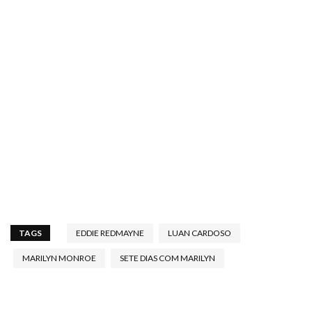
TAGS
EDDIE REDMAYNE
LUAN CARDOSO
MARILYN MONROE
SETE DIAS COM MARILYN