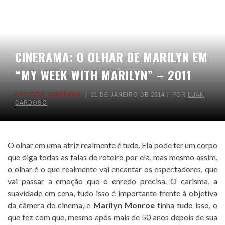
CINERAMA: O OLHAR DE MARILYN EM
“MY WEEK WITH MARILYN” – 2011
ARTIGOS
,
CINERAMA
21 DE JANEIRO DE 2014
POR
LUAN
CARDOSO
O olhar em uma atriz realmente é tudo. Ela pode ter um corpo
que diga todas as falas do roteiro por ela, mas mesmo assim,
o olhar é o que realmente vai encantar os espectadores, que
vai passar a emoção que o enredo precisa. O carisma, a
suavidade em cena, tudo isso é importante frente à objetiva
da câmera de cinema, e
Marilyn Monroe
tinha tudo isso, o
que fez com que, mesmo após mais de 50 anos depois de sua