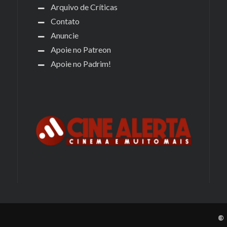
Arquivo de Críticas
Contato
Anuncie
Apoie no Patreon
Apoie no Padrim!
© 