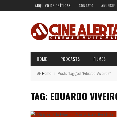
ARQUIVO DE CRÍTICAS
CONTATO
ANUNCIE
HOME
PODCASTS
FILMES
Home
›
Posts Tagged "Eduardo Viveiros"
ALERTA VERMELHO
ÚLTIMAS REVIEWS
BÁSICO DO CINEMA
TAG: EDUARDO VIVEIR
ALERTA DE SPOILER
CINERAMA
FORA DA CURVA