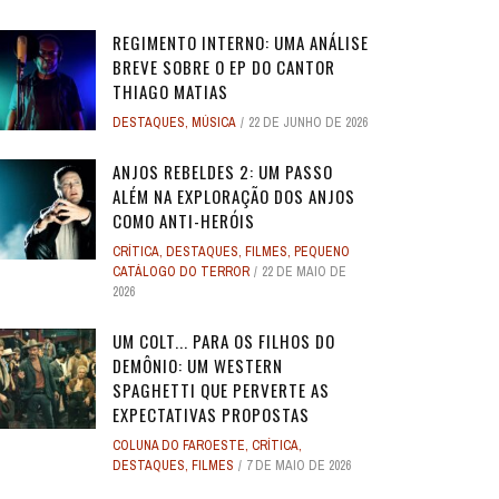
REGIMENTO INTERNO: UMA ANÁLISE
BREVE SOBRE O EP DO CANTOR
THIAGO MATIAS
DESTAQUES
,
MÚSICA
22 DE JUNHO DE 2026
O
O
ANJOS REBELDES: UM EXPERIMENTO
ANJOS REBELDES: UM EXPERIMENTO
O ADVOGADO DO
O ADVOGADO DO
EU SEI O QUE VOCÊS FIZERAM NO
ALERTA DICAS #08 - MOGLI - O
ALERTA DE SPOILER #149 -
ALERTA DE SPOI
PABLO E LUISÃO
ALERTA DICAS 
 ADAM
 ADAM
SINGULAR DO CINEMA DE HORROR
SINGULAR DO CINEMA DE HORROR
SOBRE PECADOS
SOBRE PECADOS
ANJOS REBELDES 2: UM PASSO
ROS
ME
VERÃO PASSADO: UMA SÉRIE JUVENIL
MENINO LOBO
SUPERMAN
SOBRE O PASSA
- A NOVA
WORLD 
ALÉM NA EXPLORAÇÃO DOS ANJOS
DOS ANOS 1990, ...
DOS ANOS 1990, ...
SOBR
SOBR
...
6
31 DE AGOSTO DE 2016
17 DE JULHO DE 2025
7
17
24 DE AGOS
10 DE JUL
9 DE JUN
COMO ANTI-HERÓIS
1
1
28 DE ABRIL DE 2026
28 DE ABRIL DE 2026
3
3
27 DE ABRI
27 DE ABRI
CRÍTICA
,
DESTAQUES
,
FILMES
,
PEQUENO
4 DE JULHO DE 2025
32
CATÁLOGO DO TERROR
22 DE MAIO DE
2026
UM COLT... PARA OS FILHOS DO
DEMÔNIO: UM WESTERN
SPAGHETTI QUE PERVERTE AS
EXPECTATIVAS PROPOSTAS
COLUNA DO FAROESTE
,
CRÍTICA
,
DESTAQUES
,
FILMES
7 DE MAIO DE 2026