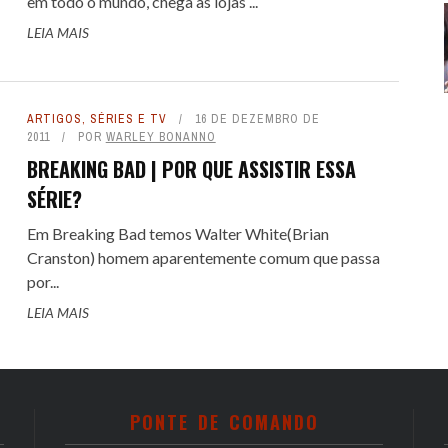
em todo o mundo, chega às lojas ...
LEIA MAIS
ARTIGOS
,
SÉRIES E TV
16 DE DEZEMBRO DE
2011
POR
WARLEY BONANNO
BREAKING BAD | POR QUE ASSISTIR ESSA
SÉRIE?
Em Breaking Bad temos Walter White(Brian
Cranston) homem aparentemente comum que passa
por...
LEIA MAIS
PONTE DE COMANDO