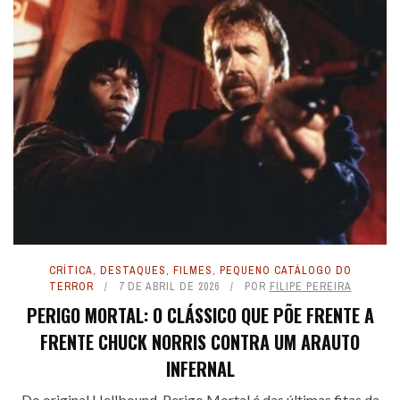
CRÍTICA
,
DESTAQUES
,
FILMES
,
PEQUENO CATÁLOGO DO
TERROR
7 DE ABRIL DE 2026
POR
FILIPE PEREIRA
PERIGO MORTAL: O CLÁSSICO QUE PÕE FRENTE A
FRENTE CHUCK NORRIS CONTRA UM ARAUTO
INFERNAL
Do original Hellbound, Perigo Mortal é das últimas fitas da