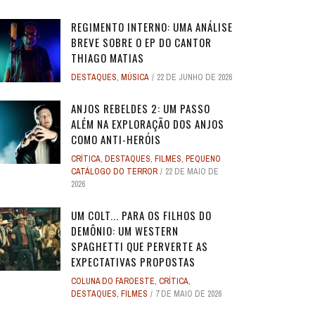
REGIMENTO INTERNO: UMA ANÁLISE
BREVE SOBRE O EP DO CANTOR
THIAGO MATIAS
DESTAQUES
,
MÚSICA
22 DE JUNHO DE 2026
O
O
ANJOS REBELDES: UM EXPERIMENTO
ANJOS REBELDES: UM EXPERIMENTO
O ADVOGADO DO
O ADVOGADO DO
EU SEI O QUE VOCÊS FIZERAM NO
ALERTA DICAS #08 - MOGLI - O
ALERTA DE SPOILER #149 -
ALERTA DE SPOI
PABLO E LUISÃO
ALERTA DICAS 
 ADAM
 ADAM
SINGULAR DO CINEMA DE HORROR
SINGULAR DO CINEMA DE HORROR
SOBRE PECADOS
SOBRE PECADOS
ANJOS REBELDES 2: UM PASSO
ROS
ME
VERÃO PASSADO: UMA SÉRIE JUVENIL
MENINO LOBO
SUPERMAN
SOBRE O PASSA
- A NOVA
WORLD 
ALÉM NA EXPLORAÇÃO DOS ANJOS
DOS ANOS 1990, ...
DOS ANOS 1990, ...
SOBR
SOBR
...
6
31 DE AGOSTO DE 2016
17 DE JULHO DE 2025
7
17
24 DE AGOS
10 DE JUL
9 DE JUN
COMO ANTI-HERÓIS
2
2
28 DE ABRIL DE 2026
28 DE ABRIL DE 2026
3
3
27 DE ABRI
27 DE ABRI
CRÍTICA
,
DESTAQUES
,
FILMES
,
PEQUENO
4 DE JULHO DE 2025
32
CATÁLOGO DO TERROR
22 DE MAIO DE
2026
UM COLT... PARA OS FILHOS DO
DEMÔNIO: UM WESTERN
SPAGHETTI QUE PERVERTE AS
EXPECTATIVAS PROPOSTAS
COLUNA DO FAROESTE
,
CRÍTICA
,
DESTAQUES
,
FILMES
7 DE MAIO DE 2026