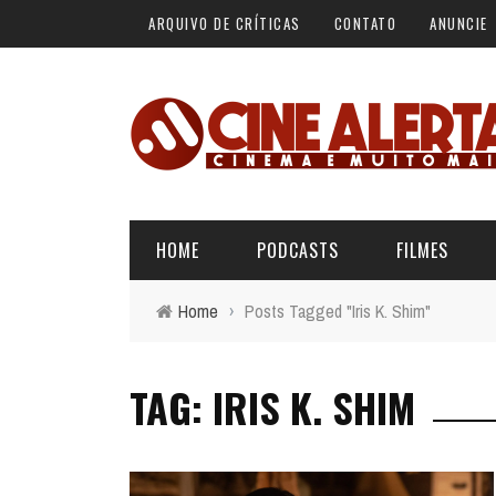
ARQUIVO DE CRÍTICAS
CONTATO
ANUNCIE
HOME
PODCASTS
FILMES
Home
›
Posts Tagged "Iris K. Shim"
ALERTA VERMELHO
ÚLTIMAS REVIEWS
BÁSICO DO CINEMA
TAG: IRIS K. SHIM
ALERTA DE SPOILER
CINERAMA
FORA DA CURVA