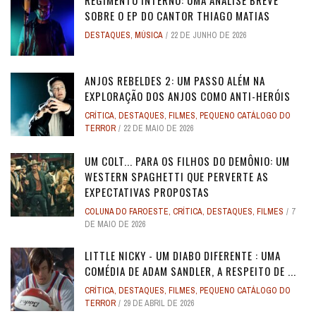
REGIMENTO INTERNO: UMA ANÁLISE BREVE
SOBRE O EP DO CANTOR THIAGO MATIAS
DESTAQUES
,
MÚSICA
22 DE JUNHO DE 2026
ANJOS REBELDES 2: UM PASSO ALÉM NA
EXPLORAÇÃO DOS ANJOS COMO ANTI-HERÓIS
CRÍTICA
,
DESTAQUES
,
FILMES
,
PEQUENO CATÁLOGO DO
TERROR
22 DE MAIO DE 2026
UM COLT... PARA OS FILHOS DO DEMÔNIO: UM
WESTERN SPAGHETTI QUE PERVERTE AS
EXPECTATIVAS PROPOSTAS
COLUNA DO FAROESTE
,
CRÍTICA
,
DESTAQUES
,
FILMES
7
DE MAIO DE 2026
LITTLE NICKY - UM DIABO DIFERENTE : UMA
COMÉDIA DE ADAM SANDLER, A RESPEITO DE ...
CRÍTICA
,
DESTAQUES
,
FILMES
,
PEQUENO CATÁLOGO DO
TERROR
29 DE ABRIL DE 2026