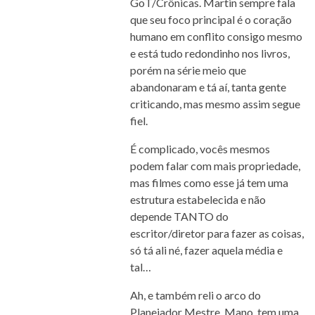
GoT/Crônicas. Martin sempre fala
que seu foco principal é o coração
humano em conflito consigo mesmo
e está tudo redondinho nos livros,
porém na série meio que
abandonaram e tá aí, tanta gente
criticando, mas mesmo assim segue
fiel.
É complicado, vocês mesmos
podem falar com mais propriedade,
mas filmes como esse já tem uma
estrutura estabelecida e não
depende TANTO do
escritor/diretor para fazer as coisas,
só tá ali né, fazer aquela média e
tal…
Ah, e também reli o arco do
Planejador Mestre. Mano, tem uma