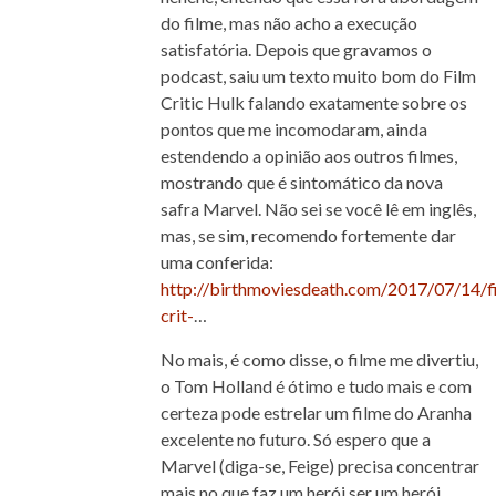
do filme, mas não acho a execução
satisfatória. Depois que gravamos o
podcast, saiu um texto muito bom do Film
Critic Hulk falando exatamente sobre os
pontos que me incomodaram, ainda
estendendo a opinião aos outros filmes,
mostrando que é sintomático da nova
safra Marvel. Não sei se você lê em inglês,
mas, se sim, recomendo fortemente dar
uma conferida:
http://birthmoviesdeath.com/2017/07/14/f
crit-
…
No mais, é como disse, o filme me divertiu,
o Tom Holland é ótimo e tudo mais e com
certeza pode estrelar um filme do Aranha
excelente no futuro. Só espero que a
Marvel (diga-se, Feige) precisa concentrar
mais no que faz um herói ser um herói.