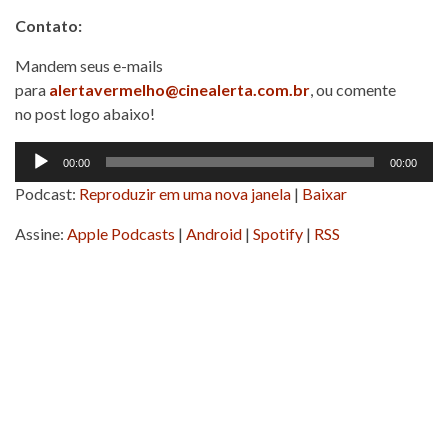
Contato:
Mandem seus e-mails
para
alertavermelho@cinealerta.com.br
, ou comente
no post logo abaixo!
Tocador
00:00
00:00
de
Podcast:
Reproduzir em uma nova janela
|
Baixar
áudio
Assine:
Apple Podcasts
|
Android
|
Spotify
|
RSS