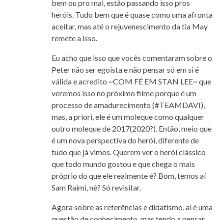
bem ou pro mal, estão passando isso pros
heróis. Tudo bem que é quase como uma afronta
aceitar, mas até o rejuvenescimento da tia May
remete a isso.
Eu acho que isso que vocês comentaram sobre o
Peter não ser egoísta e não pensar só em si é
válida e acredito ~COM FÉ EM STAN LEE~ que
veremos isso no próximo filme porque é um
processo de amadurecimento (#TEAMDAVI),
mas, a priori, ele é um moleque como qualquer
outro moleque de 2017(2020?). Então, meio que
é um nova perspectiva do herói, diferente de
tudo que já vimos. Querem ver o herói clássico
que todo mundo gostou e que chega o mais
próprio do que ele realmente é? Bom, temos aí
Sam Raimi, né? Só revisitar.
Agora sobre as referências e didatismo, aí é uma
questão de conhecimento, mas tendo a pensar