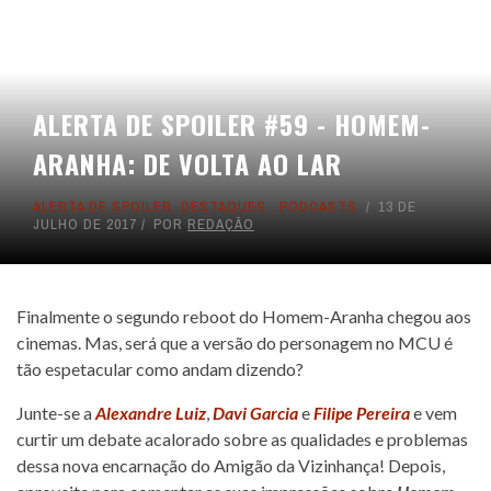
ALERTA DE SPOILER #59 - HOMEM-
ARANHA: DE VOLTA AO LAR
ALERTA DE SPOILER
,
DESTAQUES
,
PODCASTS
13 DE
JULHO DE 2017
POR
REDAÇÃO
Finalmente o segundo reboot do Homem-Aranha chegou aos
cinemas. Mas, será que a versão do personagem no MCU é
tão espetacular como andam dizendo?
Junte-se a
Alexandre Luiz
,
Davi Garcia
e
Filipe Pereira
e vem
curtir um debate acalorado sobre as qualidades e problemas
dessa nova encarnação do Amigão da Vizinhança! Depois,