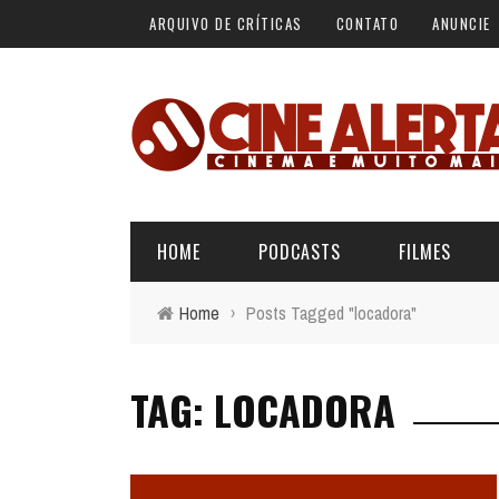
ARQUIVO DE CRÍTICAS
CONTATO
ANUNCIE
HOME
PODCASTS
FILMES
Home
›
Posts Tagged "locadora"
ALERTA VERMELHO
ÚLTIMAS REVIEWS
BÁSICO DO CINEMA
TAG: LOCADORA
ALERTA DE SPOILER
CINERAMA
FORA DA CURVA