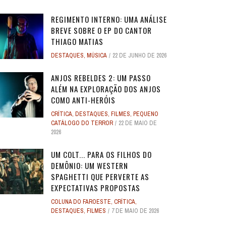
REGIMENTO INTERNO: UMA ANÁLISE
BREVE SOBRE O EP DO CANTOR
THIAGO MATIAS
DESTAQUES
,
MÚSICA
22 DE JUNHO DE 2026
O
O
ANJOS REBELDES: UM EXPERIMENTO
ANJOS REBELDES: UM EXPERIMENTO
O ADVOGADO DO
O ADVOGADO DO
EU SEI O QUE VOCÊS FIZERAM NO
ALERTA DICAS #08 - MOGLI - O
ALERTA DE SPOILER #149 -
ALERTA DE SPOI
PABLO E LUISÃO
ALERTA DICAS 
 ADAM
 ADAM
SINGULAR DO CINEMA DE HORROR
SINGULAR DO CINEMA DE HORROR
SOBRE PECADOS
SOBRE PECADOS
ANJOS REBELDES 2: UM PASSO
ROS
ME
VERÃO PASSADO: UMA SÉRIE JUVENIL
MENINO LOBO
SUPERMAN
SOBRE O PASSA
- A NOVA
WORLD 
ALÉM NA EXPLORAÇÃO DOS ANJOS
DOS ANOS 1990, ...
DOS ANOS 1990, ...
SOBR
SOBR
...
6
31 DE AGOSTO DE 2016
17 DE JULHO DE 2025
7
17
24 DE AGOS
10 DE JUL
9 DE JUN
COMO ANTI-HERÓIS
2
2
28 DE ABRIL DE 2026
28 DE ABRIL DE 2026
3
3
27 DE ABRI
27 DE ABRI
CRÍTICA
,
DESTAQUES
,
FILMES
,
PEQUENO
4 DE JULHO DE 2025
32
CATÁLOGO DO TERROR
22 DE MAIO DE
2026
UM COLT... PARA OS FILHOS DO
DEMÔNIO: UM WESTERN
SPAGHETTI QUE PERVERTE AS
EXPECTATIVAS PROPOSTAS
COLUNA DO FAROESTE
,
CRÍTICA
,
DESTAQUES
,
FILMES
7 DE MAIO DE 2026