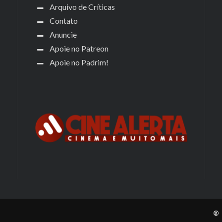
Arquivo de Críticas
Contato
Anuncie
Apoie no Patreon
Apoie no Padrim!
© 