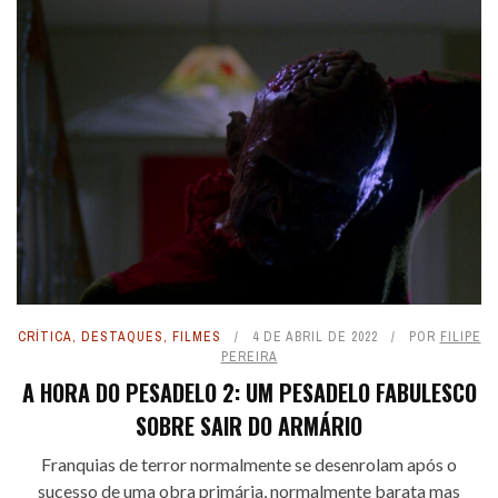
CRÍTICA
,
DESTAQUES
,
FILMES
4 DE ABRIL DE 2022
POR
FILIPE
PEREIRA
A HORA DO PESADELO 2: UM PESADELO FABULESCO
SOBRE SAIR DO ARMÁRIO
Franquias de terror normalmente se desenrolam após o
sucesso de uma obra primária, normalmente barata mas