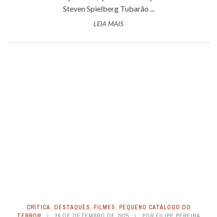
Steven Spielberg Tubarão ...
LEIA MAIS
CRÍTICA
,
DESTAQUES
,
FILMES
,
PEQUENO CATÁLOGO DO
TERROR
29 DE DEZEMBRO DE 2025
POR
FILIPE PEREIRA