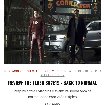
DESTAQUES
,
REVIEW
,
SÉRIES E TV
27 DE ABRIL DE 2016
POR
ALEXANDRE LUIZ
REVIEW: THE FLASH S02E19 - BACK TO NORMAL
Respiro entre episódios e aventura sólida foca na
normalidade com vilão trágico
LEIA MAIS