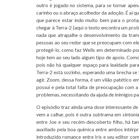
outro é jogado no sistema, para se tornar ape
carinho ou o abraço acolhedor da adoção. É aí qu
que parece estar indo muito bem para o protag
chegar à Terra-2 (aqui o texto encontra um pro
nada que atrapalhe o desenvolvimento da tram
pessoas ao seu redor que se preocupam com ele, q
protegê-lo, como faz Wells em determinado po
hoje tem ao seu lado algum tipo de apoio. Como 
pois não há qualquer espaço para lealdade pa
Terra-2 está sozinho, esperando uma brecha se
agir. Zoom, dessa forma, é um vilão patético e
possui e pela total falta de preocupação com a
problemas, necessitando da ajuda de inimigos par
O episódio traz ainda uma dose interessante de
vem a calhar, pois é outra subtrama em sintonia
entre Joe e seu recém-descoberto filho, há t
auxiliado pela boa química entre ambos intérp
introduzido romance entre Iris e seu editor co