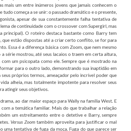
nas mais um entre inúmeros jovens que jamais conhecem o
e tudo começa a se unir: o passado dramático e o presente,
onista, apesar de sua constantemente falha tentativa de
blema de continuidade com o crossover com Supergirl, mas
a principal). O roteiro destaca bastante como Barry tem
ue estão dispostas até a criar certo conflito, se for para
nto. Essa é a diferença básica com Zoom, que nem mesmo
a série mostrou, até seus lacaios o traem em certa altura,
ra com um psicopata como ele. Sempre que é mostrado na
 formar para o outro lado, demonstrando sua inaptidão em
m seus próprios termos, ameaçador pelo incrível poder que
 vida alheia, mas totalmente impotente para resolver seus
a atingir seus objetivos.
 drama, ao dar maior espaço para Wally na família West. E
 com a temática familiar. Mais do que trabalhar a relação
ambém um estreitamento entre o detetive e Barry, sempre
retes.
Versus Zoom
também aproveita para justificar o mal
mo uma tentativa de fuga da moça. Fuga do que parece ser