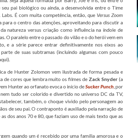
lia. Seja aquela formada por Barry, Joe e Iris, ou entre o
 seu pai biológico ou ainda, a desenvolvida entre o Time
 Labs. É com muita competência, então, que
Versus Zoom
a para o centro das atenções, aproveitando para discutir a
 da natureza versus criação como influência na índole de
s. O paralelo entre o passado do vilão e o do herói vem em
, e a série parece entrar definitivamente nos eixos ao
 parte de suas subtramas (incluindo algumas com pouco
qui).
ica de Hunter Zolomon vem ilustrada de forma pesada e
a de cores que lembra muito os filmes de
Zack Snyder
(a
em Hunter ao orfanato evoca o início de
Sucker Punch
, por
 nem tudo ser colorido e divertido no universo DC da TV,
stabelecer, também, o choque vivido pelo personagem ao
ãos de seu pai. O contraponto é auxiliado pela narração de
 as dos anos 70 e 80, que faziam uso de mais texto que as
vergem quando um é recebido por uma família amorosa e o