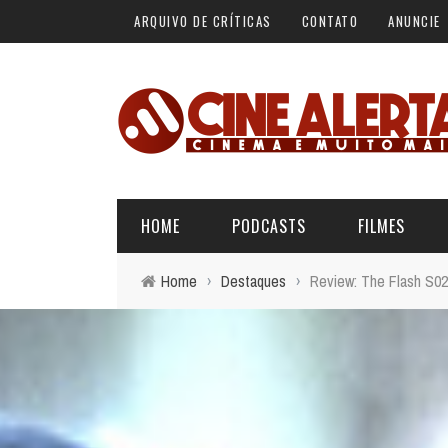
ARQUIVO DE CRÍTICAS
CONTATO
ANUNCIE
HOME
PODCASTS
FILMES
Home
›
Destaques
›
Review: The Flash S0
ALERTA VERMELHO
ÚLTIMAS REVIEWS
BÁSICO DO CINEMA
ALERTA DE SPOILER
CINERAMA
FORA DA CURVA