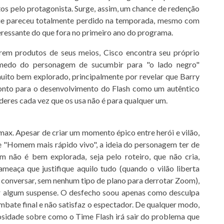
os pelo protagonista. Surge, assim, um chance de redenção
que pareceu totalmente perdido na temporada, mesmo com
eressante do que fora no primeiro ano do programa.
erem produtos de seus meios, Cisco encontra seu próprio
medo do personagem de sucumbir para "o lado negro"
uito bem explorado, principalmente por revelar que Barry
ponto para o desenvolvimento do Flash como um autêntico
oderes cada vez que os usa não é para qualquer um.
max. Apesar de criar um momento épico entre herói e vilão,
de "Homem mais rápido vivo", a ideia do personagem ter de
m não é bem explorada, seja pelo roteiro, que não cria,
meaça que justifique aquilo tudo (quando o vilão liberta
conversar, sem nenhum tipo de plano para derrotar Zoom),
r algum suspense. O desfecho soou apenas como desculpa
mbate final e não satisfaz o espectador. De qualquer modo,
iosidade sobre como o Time Flash irá sair do problema que