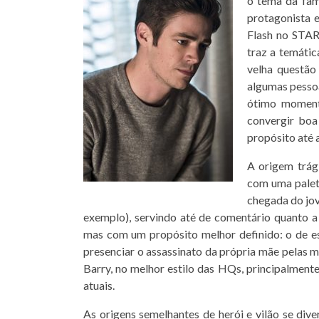
o tema da famí
protagonista e
Flash no STAR
traz a temátic
velha questão
algumas pessoa
ótimo momento
convergir boa
propósito até a
A origem trág
com uma palet
chegada do jov
exemplo), servindo até de comentário quanto a
mas com um propósito melhor definido: o de e
presenciar o assassinato da própria mãe pelas m
Barry, no melhor estilo das HQs, principalmente
atuais.
As origens semelhantes de herói e vilão se di