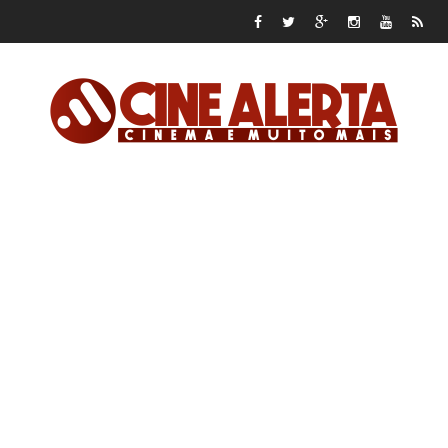
Cine Alerta – Cinema e
muito mais!
Ponte de Comando
ARQUIVO DE CRÍTICAS
CONTATO
ANUNCIE
APOIE NO PATREON
APOIE NO PADRIM!
Sala de Teletransporte
HOME