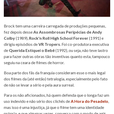
Brock tem uma carreira carregada de produções pequenas,
fez depois desse
As Assombrosas Peripécias de Andy
Colby
(1989),
Rock'n Roll High School Forever
(1991) e
dirigiu episódios de
VR Tropers
. Foi co-produtora executiva
de
Querida Estiquei o Bebê
(1992), ou seja, não teve lastro
para fazer outras obras tão inventivas quanto esta, tampouco
seguiu na ceara de filmes de horror.
Boa parte dos fãs da franquia consideram esse o mais legal
dos filmes da (até então) tetralogia, especialmente pelo fato
de não se levar a sério e pela aura surreal.
Para os não aficionados, há quem defenda que o longa faz um
uso indevido e não sério dos clichês de
A Hora do Pesadelo
,
mas isso é uma injustiça, já que o filme tem uma identidade
própria, e que algumas vezes, conversa com o modo de agir