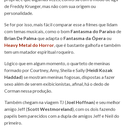
de Freddy Krueger, mas não com sua origem ou
personalidade.
Se for por isso, mais fácil comparar esse a filmes que lidam
com temas musicais, como o bom
Fantasma do Paraíso
de
Brian De Palma
que adapta o
Fantasma da Ópera
ou
Heavy Metal do Horror
, que é bastante galhofa e também
tem um matador espiritual roqueiro.
Lógico que em algum momento, o quarteto de meninas
formado por Courtney, Amy, Sheila e Sally (
Heidi Kozak
Haddad
) se mostram meninas fogosas, dispostas a fazer
sexo além de serem exibicionistas, afinal, há o dedo de
Corman nessa produção.
Também chegam na viagem TJ (
Joel Hoffnan
) e seu melhor
amigo Jeff (
Scott Westmoreland
), com os dois fazendo
papéis bem parecidos com a dupla de amigos Jeff e Neil do
primeiro.