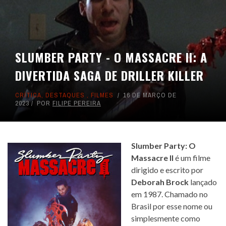
SLUMBER PARTY - O MASSACRE II: A
DIVERTIDA SAGA DE DRILLER KILLER
CRÍTICA
,
DESTAQUES
,
FILMES
16 DE MARÇO DE
2023
POR
FILIPE PEREIRA
Slumber Party: O
Massacre II
é um filme
dirigido e escrito por
Deborah Brock
lançado
em 1987. Chamado no
Brasil por esse nome ou
simplesmente como