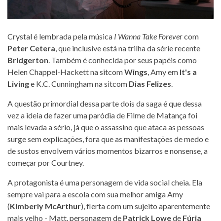
Crystal é lembrada pela música
I Wanna Take Foreve
r com
Peter Cetera
, que inclusive está na trilha da série recente
Bridgerton
. Também é conhecida por seus papéis como
Helen Chappel-Hackett na sitcom
Wings
, Amy em
It's a
Living
e K.C. Cunningham na sitcom
Dias Felizes
.
A questão primordial dessa parte dois da saga é que dessa
vez a ideia de fazer uma paródia de Filme de Matança foi
mais levada a sério, já que o assassino que ataca as pessoas
surge sem explicações, fora que as manifestações de medo e
de sustos envolvem vários momentos bizarros e nonsense, a
começar por Courtney.
A protagonista é uma personagem de vida social cheia. Ela
sempre vai para a escola com sua melhor amiga Amy
(
Kimberly McArthur
), flerta com um sujeito aparentemente
mais velho - Matt, personagem de
Patrick Lowe
de
Fúria