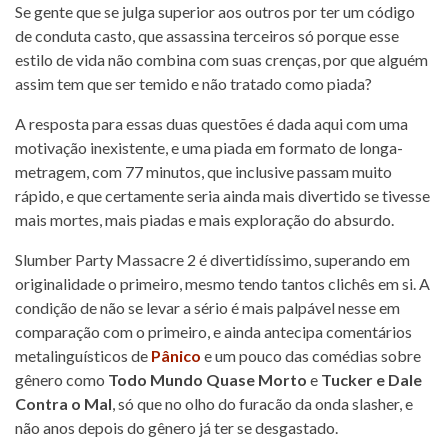
Se gente que se julga superior aos outros por ter um código
de conduta casto, que assassina terceiros só porque esse
estilo de vida não combina com suas crenças, por que alguém
assim tem que ser temido e não tratado como piada?
A resposta para essas duas questões é dada aqui com uma
motivação inexistente, e uma piada em formato de longa-
metragem, com 77 minutos, que inclusive passam muito
rápido, e que certamente seria ainda mais divertido se tivesse
mais mortes, mais piadas e mais exploração do absurdo.
Slumber Party Massacre 2 é divertidíssimo, superando em
originalidade o primeiro, mesmo tendo tantos clichês em si. A
condição de não se levar a sério é mais palpável nesse em
comparação com o primeiro, e ainda antecipa comentários
metalinguísticos de
Pânico
e um pouco das comédias sobre
gênero como
Todo Mundo Quase Morto
e
Tucker e Dale
Contra o Mal
, só que no olho do furacão da onda slasher, e
não anos depois do gênero já ter se desgastado.