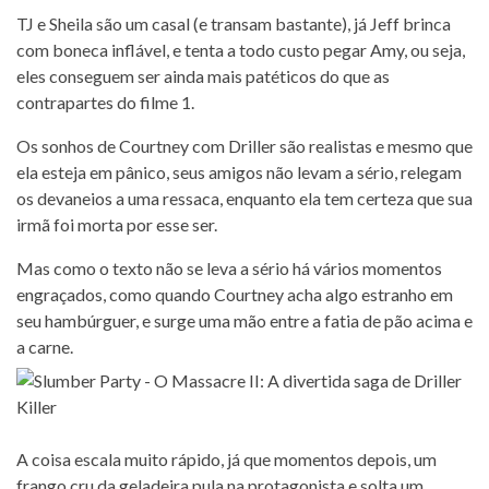
TJ e Sheila são um casal (e transam bastante), já Jeff brinca
com boneca inflável, e tenta a todo custo pegar Amy, ou seja,
eles conseguem ser ainda mais patéticos do que as
contrapartes do filme 1.
Os sonhos de Courtney com Driller são realistas e mesmo que
ela esteja em pânico, seus amigos não levam a sério, relegam
os devaneios a uma ressaca, enquanto ela tem certeza que sua
irmã foi morta por esse ser.
Mas como o texto não se leva a sério há vários momentos
engraçados, como quando Courtney acha algo estranho em
seu hambúrguer, e surge uma mão entre a fatia de pão acima e
a carne.
A coisa escala muito rápido, já que momentos depois, um
frango cru da geladeira pula na protagonista e solta um