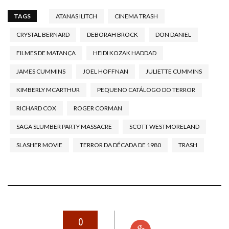
TAGS
ATANAS ILITCH
CINEMA TRASH
CRYSTAL BERNARD
DEBORAH BROCK
DON DANIEL
FILMES DE MATANÇA
HEIDI KOZAK HADDAD
JAMES CUMMINS
JOEL HOFFNAN
JULIETTE CUMMINS
KIMBERLY MCARTHUR
PEQUENO CATÁLOGO DO TERROR
RICHARD COX
ROGER CORMAN
SAGA SLUMBER PARTY MASSACRE
SCOTT WESTMORELAND
SLASHER MOVIE
TERROR DA DÉCADA DE 1980
TRASH
0