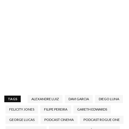
TAGS
ALEXANDRE LUIZ
DAVI GARCIA
DIEGO LUNA
FELICITY JONES
FILIPE PEREIRA
GARETH EDWARDS
GEORGE LUCAS
PODCAST CINEMA
PODCAST ROGUE ONE