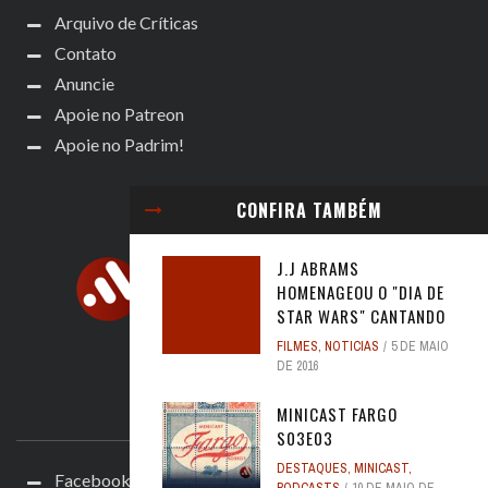
Arquivo de Críticas
Contato
Anuncie
Apoie no Patreon
Apoie no Padrim!
CONFIRA TAMBÉM
J.J ABRAMS
HOMENAGEOU O "DIA DE
STAR WARS" CANTANDO
FILMES
,
NOTICIAS
5 DE MAIO
DE 2016
ACOMPANHE
MINICAST FARGO
S03E03
DESTAQUES
,
MINICAST
,
Facebook