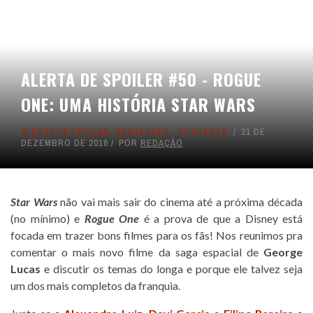
ALERTA DE SPOILER #50 - ROGUE
ONE: UMA HISTÓRIA STAR WARS
ALERTA DE SPOILER
,
DESTAQUES
,
PODCASTS
21 DE
DEZEMBRO DE 2016
POR
REDAÇÃO
Star Wars
não vai mais sair do cinema até a próxima década
(no mínimo) e
Rogue One
é a prova de que a Disney está
focada em trazer bons filmes para os fãs! Nos reunimos pra
comentar o mais novo filme da saga espacial de
George
Lucas
e discutir os temas do longa e porque ele talvez seja
um dos mais completos da franquia.