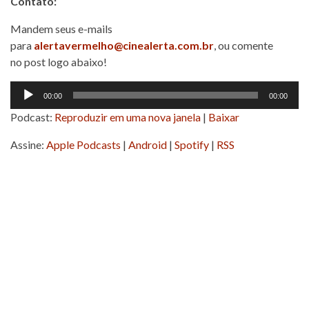
Contato:
Mandem seus e-mails
para
alertavermelho@cinealerta.com.br
, ou comente
no post logo abaixo!
Tocador
00:00
00:00
de
Podcast:
Reproduzir em uma nova janela
|
Baixar
áudio
Assine:
Apple Podcasts
|
Android
|
Spotify
|
RSS